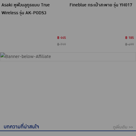
Asaki หูฟังบลูทูธแบบ True
Fineblue กระเป๋าสะพาย รุ่น YH017
Wireless รุ่น AK-PODS3
฿ 445
฿ 185
฿ 719
฿ 499
บทความที่น่าสนใจ
ดูเพิ่มเติม >>