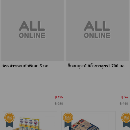
ฉัตร ข้าวหอมคัดพิเศษ 5 กก.
เด็กสมบูรณ์ ซีอิ๊วขาวสูตร1 700 มล.
฿ 135
฿ 96
฿ 230
฿ 110