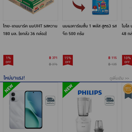
ไทย-เดนมาร์ค นมUHT รสหวาน
นมผงคาร์เนชั่น 1 พลัส สูตร3 รส
ไมโล 
180 มล. (ยกลัง 36 กล่อง)
จืด 500 กรัม
48 กล
1%
฿ 371
15%
฿ 115
10%
฿ 376
฿ 135
ใหม่มาแรง!
ดูเพิ่มเติม >>