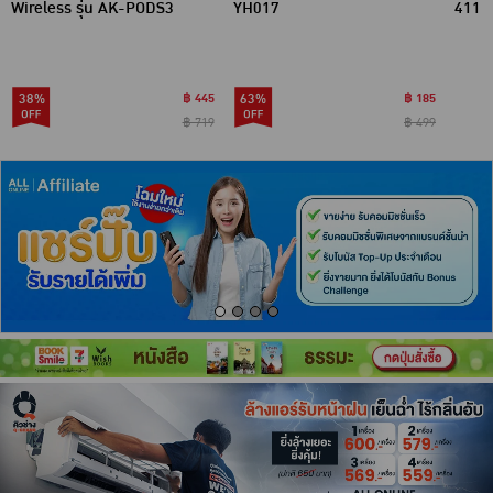
Wireless รุ่น AK-PODS3
YH017
411
38%
฿ 445
63%
฿ 185
฿ 719
฿ 499