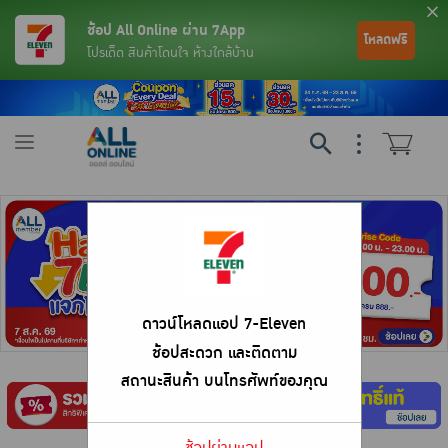
ช้อป All Online ผ่าน 7App
โหลดฟรี
โปรเด็ด สินค้าโดนใจ ห้างใกล้บ้าน
Toggle
navigation
ดาวน์โหลดแอป 7-Eleven
ช้อปสะดวก และติดตาม
ย้อนกลับ
ย้อนกลับ
ย้อนกลับ
ย้อนกลับ
ย้อนกลับ
ย้อนกลับ
ย้อนกลับ
ย้อนกลับ
ย้อนกลับ
ย้อนกลับ
ย้อนกลับ
สถานะสินค้า บนโทรศัพท์ของคุณ
เครื่องดื่มและผงชงดื่ม
มือถือ
พระเครื่อง test pop
ช้อปผ่านแอป