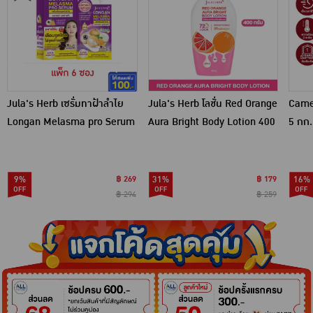
Jula's Herb เซรั่มทาฝ้าลำไย
Jula's Herb โลชั่น Red Orange
Came
Longan Melasma pro Serum
Aura Bright Body Lotion 400
5 กก.
8 มล. (6ซอง)
กรัม
9%
฿ 269
31%
฿ 179
16%
฿ 294
฿ 259