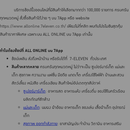
บริการช้อปปิ้งออนไลน์ที่มีสินค้าให้เลือกมากกว่า 100,000 รายการ ครบครัน
ทุกหมวดหมู่ สั่งซื้อสินค้าได้ง่าย ๆ บน 7App หรือ website
https://www.allonline.7eleven.co.th/
เพียงไม่กี่คลิก พบกับโปรโมชันสุดคุ้ม
สินค้าราคาพิเศษ เฉพาะบน ALL ONLINE บน 7App เท่านั้น
ทำไมต้องช้อปที่ ALL ONLINE บน 7App
ช้อปเพลิน ส่งถึงหน้าบ้าน หรือรับได้ที่ 7-ELEVEN ทั่วประเทศ
สินค้าหลากหลาย
ครบครันทุกหมวดหมู่ ไม่ว่าจะเป็น ซูเปอร์มาร์เก็ต แม่และ
เด็ก สุขภาพ ความงาม แฟชั่น มือถือ แกดเจ็ต เครื่องใช้ไฟฟ้า บ้านและสวน
สัตว์เลี้ยง หนังสือ เครื่องเขียน สินค้าใหม่อัปเดตทุกสัปดาห์
ซูเปอร์มาร์เก็ต
: อาหารสด อาหารแห้ง เครื่องดื่ม ของใช้ในครัวเรือน
ผลิตภัณฑ์ซักล้าง
แม่และเด็ก
: นมผง ผ้าอ้อม อาหารเด็ก ของเล่น เสื้อผ้าเด็ก อุปกรณ์
เด็ก
สุขภาพ ออกกำลังกาย
: ยาสามัญประจำบ้าน วิตามิน อาหารเสริม