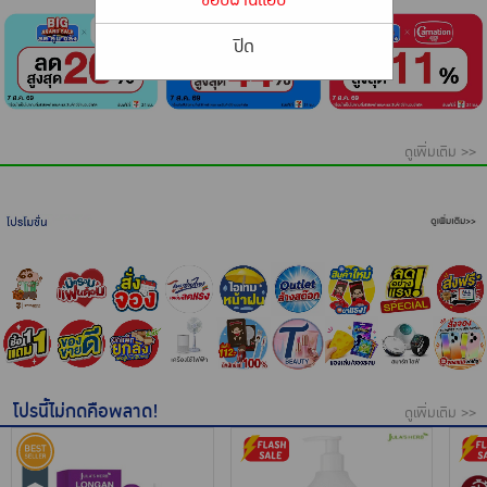
เครื่องปรุงรสและของแห้ง
ปิด
ขนมขบเคี้ยว และช็อคโกแลต
อาหารสด ผัก ผลไม้และเบเกอรี่
⠀
ดูเพิ่มเติม >>
โปรนี้ไม่กดคือพลาด!
ดูเพิ่มเติม >>