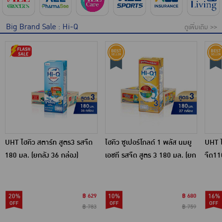
Big Brand Sale : Hi-Q
ดูเพิ่มเติม >>
UHT ไฮคิว สตาร์ท สูตร3 รสจืด
ไฮคิว ซูเปอร์โกลด์ 1 พลัส นมยู
UHT ไ
180 มล. (ยกลัง 36 กล่อง)
เอชที รสจืด สูตร 3 180 มล. (ยก
จืด11
ลัง 27 กล่อง)
20%
฿ 629
10%
฿ 680
16%
฿ 783
฿ 759