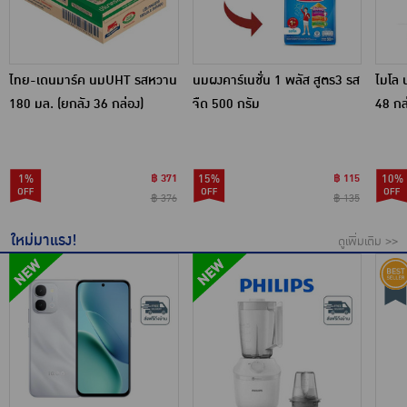
ไทย-เดนมาร์ค นมUHT รสหวาน
นมผงคาร์เนชั่น 1 พลัส สูตร3 รส
ไมโล 
180 มล. (ยกลัง 36 กล่อง)
จืด 500 กรัม
48 กล
1%
฿ 371
15%
฿ 115
10%
฿ 376
฿ 135
ใหม่มาแรง!
ดูเพิ่มเติม >>