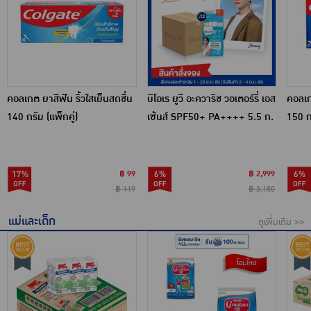
คอลเกต ยาสีฟัน ริ้วใสเย็นสดชื่น
บิโอเร ยูวี อะควาริช วอเตอร์รี่ เอส
คอลเก
140 กรัม (แพ็กคู่)
เซ้นส์ SPF50+ PA++++ 5.5 ก.
150 ก
(แพ็ก 6 ซอง) 12 กล่อง
17%
฿ 99
6%
฿ 2,999
6%
฿ 119
฿ 3,180
แม่และเด็ก
ดูเพิ่มเติม >>