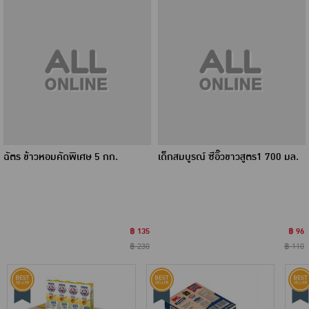
ฉัตร ข้าวหอมคัดพิเศษ 5 กก.
เด็กสมบูรณ์ ซีอิ๊วขาวสูตร1 700 มล.
฿ 135
฿ 96
฿ 230
฿ 110