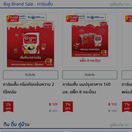
Big Brand Sale : คาร์เนชั่น
ดูเพิ่มเติม >>
โปรโมชั่น
โปรโมชั่น
คาร์เนชั่น ครีมเทียมข้นหวาน 2
คาร์เนชั่น นมปรุงอาหาร 140
คาร์เน
กิโลกรัม
มล. แพ็ก 8 กระป๋อง
พร่อง
2%
฿ 129
7%
฿ 112
7%
฿ 131
฿ 120
กิน ดื่ม คู่บ้าน
ดูเพิ่มเติม >>