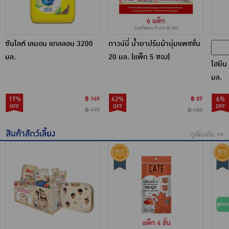
ซันไลต์ เลมอน แกลลอน 3200
ดาวน์นี่ น้ำยาปรับผ้านุ่มแพชชั่น
มล.
20 มล. (แพ็ก 5 ซอง)
ไฮยีน
มล.
17%
฿ 149
42%
฿ 87
6%
฿ 179
฿ 150
สินค้าสัตว์เลี้ยง
ดูเพิ่มเติม >>