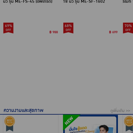
นิ้ว รุ่น ME-FS-45 (อัพเกรด)
18 นิ้ว รุ่น ME-SF-1602
รีโมท
69%
68%
70%
฿ 988
฿ 699
ความงามและสุขภาพ
ดูเพิ่มเติม >>