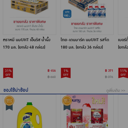
ตราหมี นมUHT เอ็นริช น้ำผึ้ง
ไทย-เดนมาร์ค นมUHT รสจืด
เบอร์ด
170 มล. (ยกลัง 48 กล่อง)
180 มล. (ยกลัง 36 กล่อง)
(ยกลั
31%
฿ 456
1%
฿ 371
11%
฿ 660
฿ 376
ของใช้น่าช้อป
ดูเพิ่มเติม >>