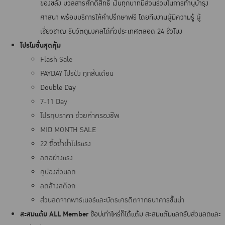
ของขลัง มวลสารศักดิ์สิทธิ์ เงินทุกบาทมีส่วนร่วมในการทํานุบํารุง
ศาสนา พร้อมบริการให้คำปรึกษาฟรี โดยทีมงานผู้มีความรู้ ผู้
เชี่ยวชาญ รับวัตถุมงคลได้ทั่วประเทศตลอด 24 ชั่วโมง
โปรโมชั่นสุดคุ้ม
Flash Sale
PAYDAY โปรปัง ทุกสิ้นเดือน
Double Day
7-11 Day
โปรทุบราคา ช่วยค่าครองชีพ
MID MONTH SALE
22 ซื้อซ้ำย้ำโปรแรง
ลดอย่างแรง
คูปองส่วนลด
ลดล้างสต็อก
ส่วนลดจากพาร์เนอร์และบัตรเครดิตจากธนาคารชั้นนำ
สะสมแต้ม ALL Member
ช้อปเท่าไหร่ก็ได้แต้ม สะสมแต้มแลกรับส่วนลดและ