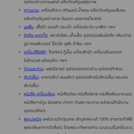
อุปกรณ์ทางการแพทย์ ผลิตภัณฑ์ดูแลสุขภาพ
ความงาม
: เครื่องสำอาง สกินแคร์ น้ำหอม ผลิตภัณฑ์ดูแลเส้นผม
ผลิตภัณฑ์ดูแลร่างกาย กันแดด มอยเจอร์ไรเซอร์
แฟชั่น
: เสื้อผ้า รองเท้า กระเป๋า เครื่องประดับ นาฬิกา ฯลฯ
มือถือ แกดเจ็ต
: สมาร์ทโฟน แท็บเล็ต อุปกรณ์เสริมมือถือ กล้องถ่าย
รูป คอมพิวเตอร์ โน๊ตบุ๊ค หูฟัง ลำโพง ฯลฯ
เครื่องใช้ไฟฟ้า
: โทรทัศน์ ตู้เย็น เครื่องซักผ้า เครื่องปรับอากาศ
ไมโครเวฟ หม้อหุงข้าว ฯลฯ
บ้านและสวน
: เฟอร์นิเจอร์ อุปกรณ์ตกแต่งบ้าน อุปกรณ์ทำสวน
สัตว์เลี้ยง
: อาหารสัตว์ ขนมสัตว์ อุปกรณ์สำหรับสัตว์เลี้ยง ของเล่น
สัตว์เลี้ยง
หนังสือ เครื่องเขียน
: หนังสือเรียน หนังสือนิยาย หนังสือพัฒนาตนเอง
หนังสือการ์ตูน นิตยสาร ปากกา ดินสอ กระดาษ อุปกรณ์สำนักงาน
อุปกรณ์ศิลปะ
Amulet24
แหล่งรวมวัตถุมงคล เช่าบูชาพระแท้ 100% ผ่านการทำพิธี
พุทธาพิเษกจากวัดชื่อดัง โดยพระเกจิหลายท่าน รวบรวมทั้งเครื่องราง