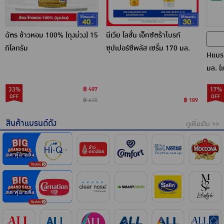
ฉัตร ข้าวหอม 100% (ถุงม่วง) 15
นีเวีย โลชั่น เอ็กซ์ตร้าไบรท์
กิโลกรัม
ซุปเปอร์ซีพลัส เซรั่ม 170 มล.
Hแบรน
มล. (
33%
฿ 407
17%
฿ 610
฿ 189
สินค้าแบรนด์ดัง
ดูเพิ่มเติม >>