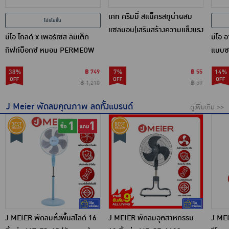
เคท ครีมมี่ สแน็ครสทูน่าผสม
โปรโมชั่น
แซลมอน(เสริมสร้างความแข็งแรง
มีโอ โกลด์ x เพอร์เซส ลิมิเต็ด
มีโอ 
ของกระดูก) 12ก.x (แพ็ก 4 ชิ้น)
กิฟท์บ็อกซ์ หมอน PERMEOW
แบบซอ
กอดนุ่ม
ดีนใน
38%
฿ 749
7%
฿ 55
14%
12 ชิ้
฿ 1,210
฿ 59
J Meier พัดลมคุณภาพ ลดทั้งแบรนด์
ดูเพิ่มเติม >>
J MEIER พัดลมตั้งพื้นสไลด์ 16
J MEIER พัดลมอุตสาหกรรม
J MEI