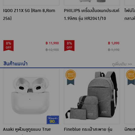
IQOO Z11X 5G (Ram 8,Rom
PHILIPS เครื่องปั่นอเนกประสงค์
ไฟน์ไ
256)
1.9ลิตร รุ่น HR2041/10
กลางค
8%
฿ 11,900
8%
฿ 1,090
฿ 12,900
฿ 1,190
สินค้าแนะนำ
ดูเพิ่มเติม >>
Asaki หูฟังบลูทูธแบบ True
Fineblue กระเป๋าสะพาย รุ่น
นิตยส