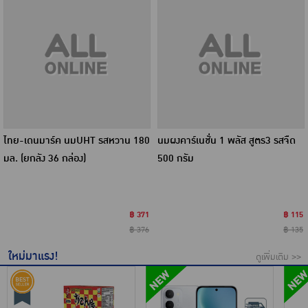
ไทย-เดนมาร์ค นมUHT รสหวาน 180
นมผงคาร์เนชั่น 1 พลัส สูตร3 รสจืด
มล. (ยกลัง 36 กล่อง)
500 กรัม
฿ 371
฿ 115
฿ 376
฿ 135
ใหม่มาแรง!
ดูเพิ่มเติม >>