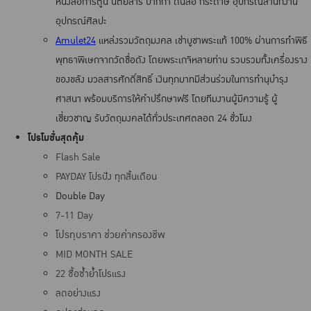
หนังสือการ์ตูน นิตยสาร ปากกา ดินสอ กระดาษ อุปกรณ์สำนักงาน
อุปกรณ์ศิลปะ
Amulet24
แหล่งรวมวัตถุมงคล เช่าบูชาพระแท้ 100% ผ่านการทำพิธี
พุทธาพิเษกจากวัดชื่อดัง โดยพระเกจิหลายท่าน รวบรวมทั้งเครื่องราง
ของขลัง มวลสารศักดิ์สิทธิ์ เงินทุกบาทมีส่วนร่วมในการทํานุบํารุง
ศาสนา พร้อมบริการให้คำปรึกษาฟรี โดยทีมงานผู้มีความรู้ ผู้
เชี่ยวชาญ รับวัตถุมงคลได้ทั่วประเทศตลอด 24 ชั่วโมง
โปรโมชั่นสุดคุ้ม
Flash Sale
PAYDAY โปรปัง ทุกสิ้นเดือน
Double Day
7-11 Day
โปรทุบราคา ช่วยค่าครองชีพ
MID MONTH SALE
22 ซื้อซ้ำย้ำโปรแรง
ลดอย่างแรง