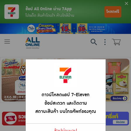
ช้อป All Online ผ่าน 7App
โหลดฟรี
โปรเด็ด สินค้าโดนใจ ห้างใกล้บ้าน
Toggle
navigation
ดาวน์โหลดแอป 7-Eleven
ช้อปสะดวก และติดตาม
ย้อนกลับ
ย้อนกลับ
ย้อนกลับ
ย้อนกลับ
ย้อนกลับ
ย้อนกลับ
ย้อนกลับ
ย้อนกลับ
ย้อนกลับ
ย้อนกลับ
ย้อนกลับ
สถานะสินค้า บนโทรศัพท์ของคุณ
เครื่องดื่มและผงชงดื่ม
มือถือ
พระเครื่อง test pop
ช้อปผ่านแอป