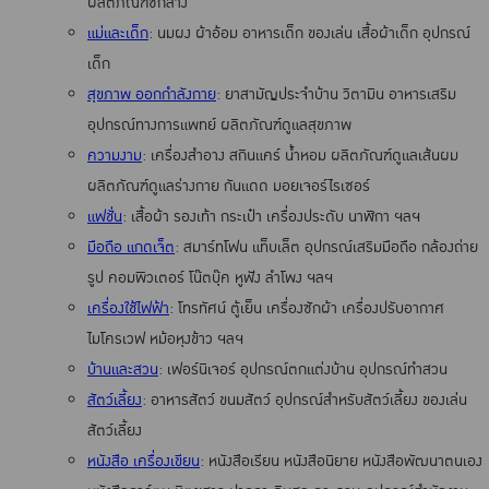
ผลิตภัณฑ์ซักล้าง
แม่และเด็ก
: นมผง ผ้าอ้อม อาหารเด็ก ของเล่น เสื้อผ้าเด็ก อุปกรณ์
เด็ก
สุขภาพ ออกกำลังกาย
: ยาสามัญประจำบ้าน วิตามิน อาหารเสริม
อุปกรณ์ทางการแพทย์ ผลิตภัณฑ์ดูแลสุขภาพ
ความงาม
: เครื่องสำอาง สกินแคร์ น้ำหอม ผลิตภัณฑ์ดูแลเส้นผม
ผลิตภัณฑ์ดูแลร่างกาย กันแดด มอยเจอร์ไรเซอร์
แฟชั่น
: เสื้อผ้า รองเท้า กระเป๋า เครื่องประดับ นาฬิกา ฯลฯ
มือถือ แกดเจ็ต
: สมาร์ทโฟน แท็บเล็ต อุปกรณ์เสริมมือถือ กล้องถ่าย
รูป คอมพิวเตอร์ โน๊ตบุ๊ค หูฟัง ลำโพง ฯลฯ
เครื่องใช้ไฟฟ้า
: โทรทัศน์ ตู้เย็น เครื่องซักผ้า เครื่องปรับอากาศ
ไมโครเวฟ หม้อหุงข้าว ฯลฯ
บ้านและสวน
: เฟอร์นิเจอร์ อุปกรณ์ตกแต่งบ้าน อุปกรณ์ทำสวน
สัตว์เลี้ยง
: อาหารสัตว์ ขนมสัตว์ อุปกรณ์สำหรับสัตว์เลี้ยง ของเล่น
สัตว์เลี้ยง
หนังสือ เครื่องเขียน
: หนังสือเรียน หนังสือนิยาย หนังสือพัฒนาตนเอง