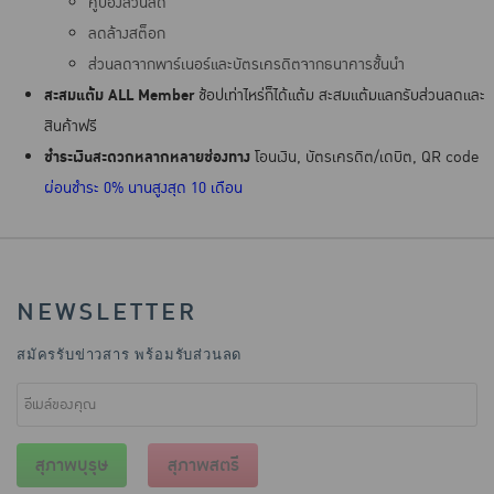
คูปองส่วนลด
ลดล้างสต็อก
ส่วนลดจากพาร์เนอร์และบัตรเครดิตจากธนาคารชั้นนำ
สะสมแต้ม ALL Member
ช้อปเท่าไหร่ก็ได้แต้ม สะสมแต้มแลกรับส่วนลดและ
สินค้าฟรี
ชำระเงินสะดวกหลากหลายช่องทาง
โอนเงิน, บัตรเครดิต/เดบิต, QR code
ผ่อนชำระ 0% นานสูงสุด 10 เดือน
NEWSLETTER
สมัครรับข่าวสาร พร้อมรับส่วนลด
สุภาพบุรุษ
สุภาพสตรี