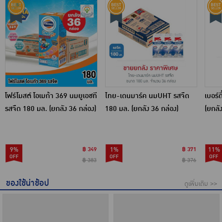
โฟร์โมสต์ โอเมก้า 369 นมยูเอชที
ไทย-เดนมาร์ค นมUHT รสจืด
เบอร์ด
รสจืด 180 มล. (ยกลัง 36 กล่อง)
180 มล. (ยกลัง 36 กล่อง)
(ยกลั
9%
฿ 349
1%
฿ 371
11%
฿ 383
฿ 376
ของใช้น่าช้อป
ดูเพิ่มเติม >>