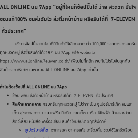
ALL ONLINE บน 7App “อยู่ที่ไหนก็ช้อปปิ้งได้ ง่าย สะดวก มั่นใจ
ของแท้100% ขนส่งฉับไว ส่งถึงหน้าบ้าน หรือรับได้ที่ 7-ELEVEN
ทั่วประเทศ”
บริการช้อปปิ้งออนไลน์ที่มีสินค้าให้เลือกมากกว่า 100,000 รายการ ครบครัน
ทุกหมวดหมู่ สั่งซื้อสินค้าได้ง่าย ๆ บน 7App หรือ website
https://www.allonline.7eleven.co.th/
เพียงไม่กี่คลิก พบกับโปรโมชันสุดคุ้ม
สินค้าราคาพิเศษ เฉพาะบน ALL ONLINE บน 7App เท่านั้น
ทำไมต้องช้อปที่ ALL ONLINE บน 7App
ช้อปเพลิน ส่งถึงหน้าบ้าน หรือรับได้ที่ 7-ELEVEN ทั่วประเทศ
สินค้าหลากหลาย
ครบครันทุกหมวดหมู่ ไม่ว่าจะเป็น ซูเปอร์มาร์เก็ต แม่และ
เด็ก สุขภาพ ความงาม แฟชั่น มือถือ แกดเจ็ต เครื่องใช้ไฟฟ้า บ้านและสวน
สัตว์เลี้ยง หนังสือ เครื่องเขียน สินค้าใหม่อัปเดตทุกสัปดาห์
ซูเปอร์มาร์เก็ต
: อาหารสด อาหารแห้ง เครื่องดื่ม ของใช้ในครัวเรือน