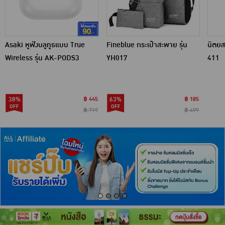
Asaki หูฟังบลูทูธแบบ True
Fineblue กระเป๋าสะพาย รุ่น
นิตยส
Wireless รุ่น AK-PODS3
YH017
411
38%
฿ 445
63%
฿ 185
฿ 719
฿ 499