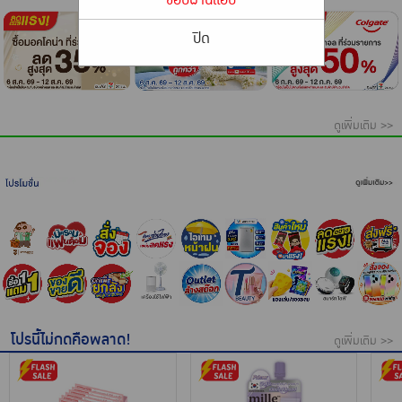
เครื่องปรุงรสและของแห้ง
ปิด
ขนมขบเคี้ยว และช็อคโกแลต
อาหารสด ผัก ผลไม้และเบเกอรี่
⠀
ดูเพิ่มเติม >>
โปรนี้ไม่กดคือพลาด!
ดูเพิ่มเติม >>