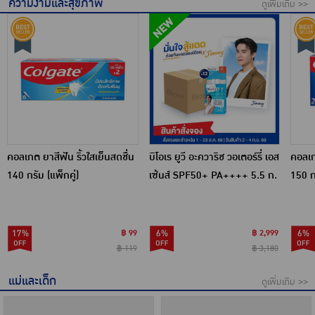
ความงามและสุขภาพ
ดูเพิ่มเติม >>
คอลเกต ยาสีฟัน ริ้วใสเย็นสดชื่น
บิโอเร ยูวี อะควาริช วอเตอร์รี่ เอส
คอลเก
140 กรัม (แพ็กคู่)
เซ้นส์ SPF50+ PA++++ 5.5 ก.
150 ก
(แพ็ก 6 ซอง) 12 กล่อง
17%
฿ 99
6%
฿ 2,999
6%
฿ 119
฿ 3,180
แม่และเด็ก
ดูเพิ่มเติม >>