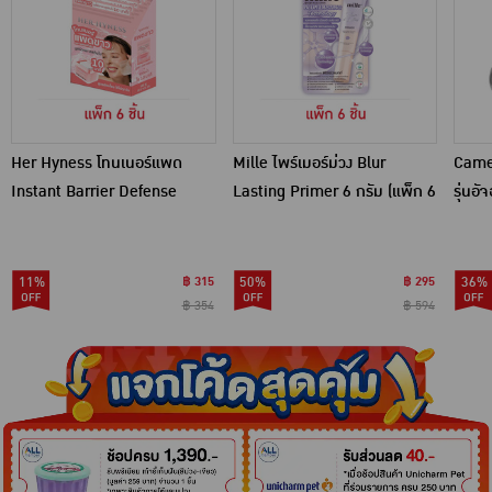
Her Hyness โทนเนอร์แพด
Mille ไพร์เมอร์ม่วง Blur
Camel
Instant Barrier Defense
Lasting Primer 6 กรัม (แพ็ก 6
รุ่นอ
Platinum Pad 9แผ่น (แพ็ก6)
ชิ้น)
11%
฿ 315
50%
฿ 295
36%
฿ 354
฿ 594