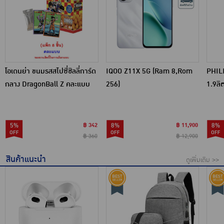
โอเดนย่า ขนมรสสไปซี่ชิลลี่การ์ด
IQOO Z11X 5G (Ram 8,Rom
PHILI
กลาง DragonBall Z คละแบบ
256)
1.9ลิ
10 กรัม (แพ็ก 8 ชิ้น)
5%
฿ 342
8%
฿ 11,900
8%
฿ 360
฿ 12,900
สินค้าแนะนำ
ดูเพิ่มเติม >>