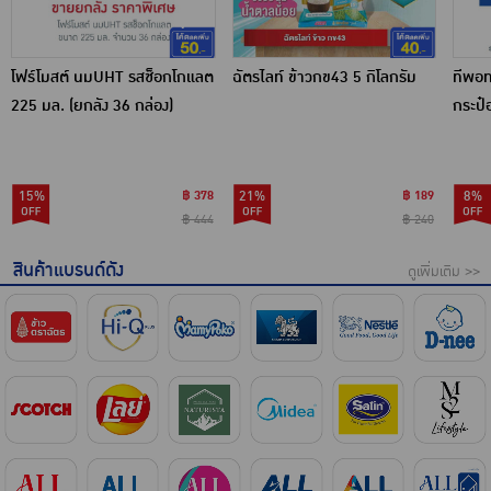
โฟร์โมสต์ นมUHT รสช็อกโกแลต
ฉัตรไลท์ ข้าวกข43 5 กิโลกรัม
ทีพอท
225 มล. (ยกลัง 36 กล่อง)
กระป๋
กระป๋
15%
฿ 378
21%
฿ 189
8%
฿ 444
฿ 240
สินค้าแบรนด์ดัง
ดูเพิ่มเติม >>