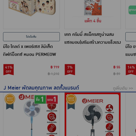
เคท ครีมมี่ สแน็ครสทูน่าผสม
โปรโมชั่น
แซลมอน(เสริมสร้างความแข็งแรง
มีโอ โกลด์ x เพอร์เซส ลิมิเต็ด
มีโอ 
ของกระดูก) 12ก.x (แพ็ก 4 ชิ้น)
กิฟท์บ็อกซ์ หมอน PERMEOW
แบบซอ
กอดนุ่ม
ดีนใน
41%
฿ 719
7%
฿ 55
14%
12 ชิ้
฿ 1,210
฿ 59
J Meier พัดลมคุณภาพ ลดทั้งแบรนด์
ดูเพิ่มเติม >>