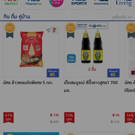
กิน ดื่ม คู่บ้าน
ดูเพิ่มเติม >>
ฉัตร ข้าวหอมคัดพิเศษ 5 กก.
เด็กสมบูรณ์ ซีอิ๊วขาวสูตร1 700
ฉัตร 
มล.
กิโลกร
41%
฿ 135
13%
฿ 96
14%
฿ 230
฿ 110