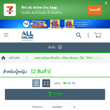
ช้อป All Online ผ่าน 7App
โหลดฟรี
โปรเด็ด สินค้าโดนใจ ห้างใกล้บ้าน
Toggle
navigation
สินค้า
หน้าหลัก
ผลการค้นหาสำหรับ »Nite Maxx« (ใน "สำหรับผู้หญิง")
(2 สินค้า)
สำหรับผู้หญิง
แสดง
30
60
90
ย้อนกลับ
ย้อนกลับ
ย้อนกลับ
ย้อนกลับ
ย้อนกลับ
ย้อนกลับ
ย้อนกลับ
ย้อนกลับ
ย้อนกลับ
ย้อนกลับ
ย้อนกลับ
Filter
เครื่องดื่มและผงชงดื่ม
มือถือ
พระเครื่อง test pop
จัดเรียงตาม
ยอดนิยม