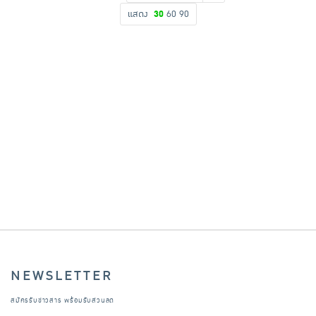
แสดง
30
60
90
เครื่องปรุงรสและของแห้ง
ขนมขบเคี้ยว และช็อคโกแลต
อาหารสด ผัก ผลไม้และเบเกอรี่
NEWSLETTER
สมัครรับข่าวสาร พร้อมรับส่วนลด