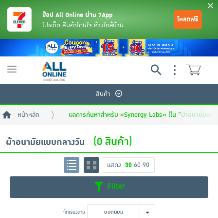
ช้อป All Online ผ่าน 7App
โหลดฟรี
โปรเด็ด สินค้าโดนใจ ห้างใกล้บ้าน
Toggle
navigation
สินค้า
หน้าหลัก
ผลการค้นหาสำหรับ »Synergy Labs« (ใน "ผ้าอนามัยแบบ
(0 สินค้า)
ผ้าอนามัยแบบกลางวัน
แสดง
30
60
90
ย้อนกลับ
ย้อนกลับ
ย้อนกลับ
ย้อนกลับ
ย้อนกลับ
ย้อนกลับ
ย้อนกลับ
ย้อนกลับ
ย้อนกลับ
ย้อนกลับ
ย้อนกลับ
Filter
เครื่องดื่มและผงชงดื่ม
มือถือ
พระเครื่อง test pop
จัดเรียงตาม
ยอดนิยม