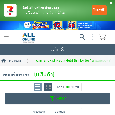
ช้อป All Online ผ่าน 7App
โหลดฟรี
โปรเด็ด สินค้าโดนใจ ห้างใกล้บ้าน
Toggle
navigation
สินค้า
หน้าหลัก
ผลการค้นหาสำหรับ »Nutri Drink« (ใน "ตกแต่งดวงตา")
(0 สินค้า)
ตกแต่งดวงตา
แสดง
30
60
90
ย้อนกลับ
ย้อนกลับ
ย้อนกลับ
ย้อนกลับ
ย้อนกลับ
ย้อนกลับ
ย้อนกลับ
ย้อนกลับ
ย้อนกลับ
ย้อนกลับ
ย้อนกลับ
Filter
เครื่องดื่มและผงชงดื่ม
มือถือ
พระเครื่อง test pop
จัดเรียงตาม
ยอดนิยม