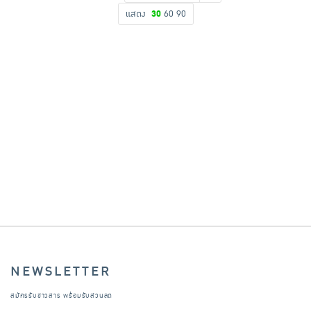
แสดง
30
60
90
เครื่องปรุงรสและของแห้ง
ขนมขบเคี้ยว และช็อคโกแลต
อาหารสด ผัก ผลไม้และเบเกอรี่
NEWSLETTER
สมัครรับข่าวสาร พร้อมรับส่วนลด