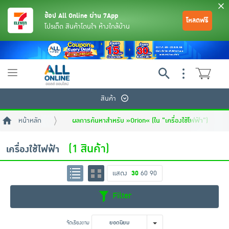
ช้อป All Online ผ่าน 7App
โหลดฟรี
โปรเด็ด สินค้าโดนใจ ห้างใกล้บ้าน
Toggle
navigation
สินค้า
หน้าหลัก
ผลการค้นหาสำหรับ »Orion« (ใน "เครื่องใช้ไฟฟ้า")
(1 สินค้า)
เครื่องใช้ไฟฟ้า
แสดง
30
60
90
ย้อนกลับ
ย้อนกลับ
ย้อนกลับ
ย้อนกลับ
ย้อนกลับ
ย้อนกลับ
ย้อนกลับ
ย้อนกลับ
ย้อนกลับ
ย้อนกลับ
ย้อนกลับ
Filter
เครื่องดื่มและผงชงดื่ม
มือถือ
พระเครื่อง test pop
จัดเรียงตาม
ยอดนิยม