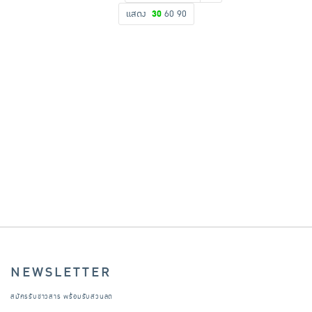
แสดง
30
60
90
เครื่องปรุงรสและของแห้ง
ขนมขบเคี้ยว และช็อคโกแลต
อาหารสด ผัก ผลไม้และเบเกอรี่
NEWSLETTER
สมัครรับข่าวสาร พร้อมรับส่วนลด