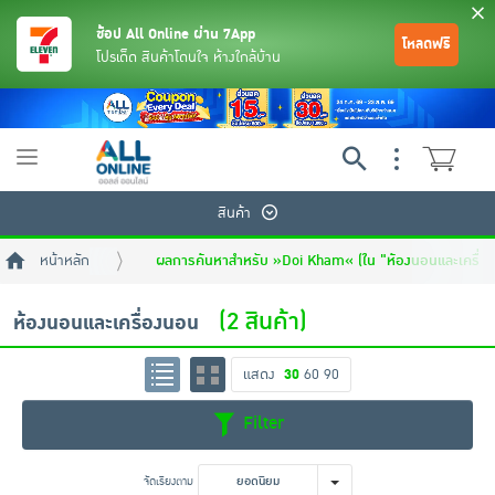
ช้อป All Online ผ่าน 7App
โหลดฟรี
โปรเด็ด สินค้าโดนใจ ห้างใกล้บ้าน
Toggle
navigation
สินค้า
หน้าหลัก
ผลการค้นหาสำหรับ »Doi Kham« (ใน "ห้องนอนและเครื่อ
(2 สินค้า)
ห้องนอนและเครื่องนอน
แสดง
30
60
90
ย้อนกลับ
ย้อนกลับ
ย้อนกลับ
ย้อนกลับ
ย้อนกลับ
ย้อนกลับ
ย้อนกลับ
ย้อนกลับ
ย้อนกลับ
ย้อนกลับ
ย้อนกลับ
Filter
เครื่องดื่มและผงชงดื่ม
มือถือ
พระเครื่อง test pop
จัดเรียงตาม
ยอดนิยม