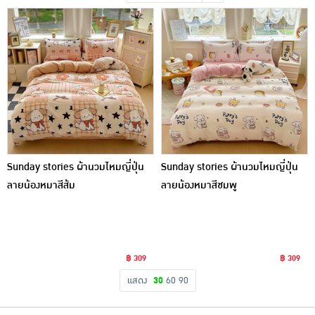
เครื่องปรุงรสและของแห้ง
ขนมขบเคี้ยว และช็อคโกแลต
อาหารสด ผัก ผลไม้และเบเกอรี่
Sunday stories ผ้านวมไหมญี่ปุ่น
Sunday stories ผ้านวมไหมญี่ปุ่น
ลายน้องหมาสีส้ม
ลายน้องหมาสีชมพู
฿ 309
฿ 309
แสดง
30
60
90