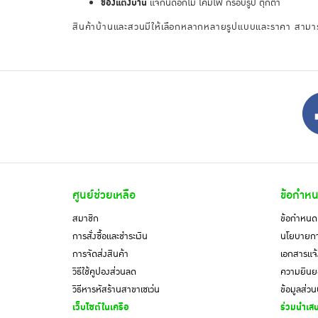
ของแต่งบ้าน
แจกันดอกไม้ โคมไฟ กรอบรูป ตุ๊กตา
สินค้าบ้านและสวนมีให้เลือกหลากหลายรูปแบบและราคา สามารถเ
ศูนย์ช่วยเหลือ
ข้อกำหน
สมาชิก
ข้อกำหนดแ
การสั่งซื้อและชำระเงิน
นโยบายการ
การจัดส่งสินค้า
เอกสารแจ้
วิธีใช้คูปองส่วนลด
ความยินยอ
วิธีหารหัสร้านสาขาเซเว่น
ข้อมูลส่ว
เว็บไซต์ในเครือ
ร่วมนำเสน