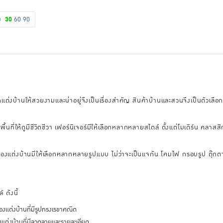
ดง
30
60
90
ตกแต่งบ้านให้สวยงามและน่าอยู่จึงเป็นเรื่องสำคัญ สินค้าบ้านและสวนจึงเป็นตัวเลือ
้นที่ให้ดูมีชีวิตชีวา เฟอร์นิเจอร์มีให้เลือกหลากหลายสไตล์ ตั้งแต่โมเดิร์น คล
บ้าน ของแต่งบ้านมีให้เลือกหลากหลายรูปแบบ ไม่ว่าจะเป็นแจกัน โคมไฟ กรอบรูป ตุ๊
ดังนี้
องแต่งบ้านที่มีรูปทรงเรขาคณิต
งแต่งบ้านที่มีลวดลายและรายละเอียด