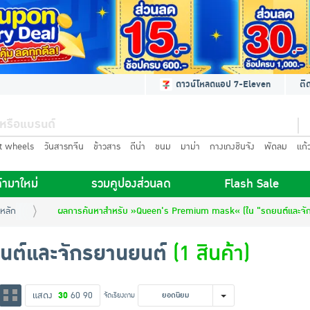
ดาวน์โหลดแอป 7-Eleven
ติ
t wheels
วันสารทจีน
ข้าวสาร
ดีน่า
ขนม
มาม่า
กางเกงชินจัง
พัดลม
แก้
้ามาใหม่
รวมคูปองส่วนลด
Flash Sale
หลัก
ผลการค้นหาสำหรับ »Queen's Premium mask« (ใน "รถยนต์และจั
นต์และจักรยานยนต์
(1 สินค้า)
แสดง
30
60
90
จัดเรียงตาม
ยอดนิยม