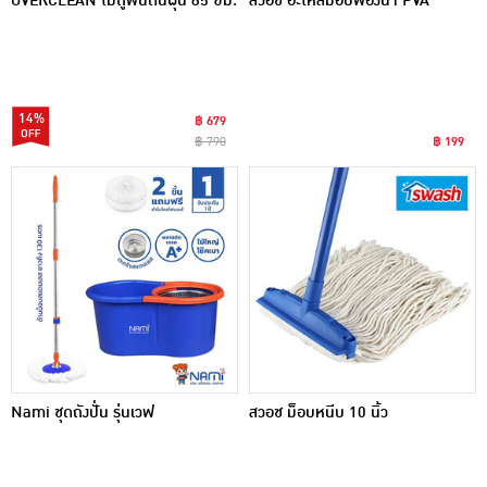
OVERCLEAN ไม้ถูพื้นดันฝุ่น 65 ซม.
สวอช อะไหล่ม็อบฟองน้ำ PVA
14%
฿ 679
฿ 790
฿ 199
Nami ชุดถังปั่น รุ่นเวฟ
สวอช ม็อบหนีบ 10 นิ้ว