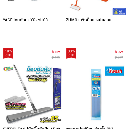
YAGE โคมดักยุง YG-M103
ZUMO เมจิกม็อบ รุ่นไนล่อน
18%
33%
฿ 159
฿ 399
฿ 195
฿ 599