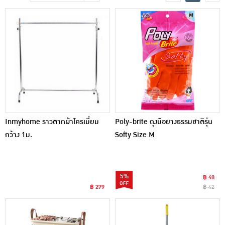
เครื่องปรุงรสและของแห้ง
ขนมขบเคี้ยว และช็อคโกแลต
อาหารสด ผัก ผลไม้และเบเกอรี่
Inmyhome ราวตากผ้าโครเมี่ยม
Poly-brite ถุงมือยางธรรมชาติรุ่น
กว้าง 1ม.
Softy Size M
5%
฿ 40
฿ 279
฿ 42