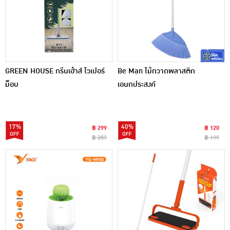
GREEN HOUSE กรีนเฮ้าส์ ไวเปอร์
Be Man ไม้กวาดพลาสติก
ม็อบ
เอนกประสงค์
17%
40%
฿ 299
฿ 120
฿ 359
฿ 199