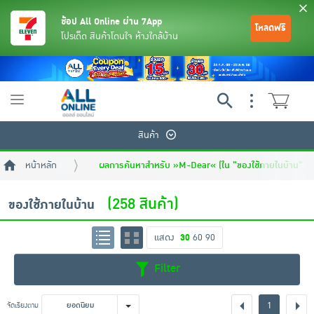
ช้อป All Online ผ่าน 7App
โหลดฟรี
โปรเด็ด สินค้าโดนใจ ห้างใกล้บ้าน
Toggle
navigation
สินค้า
หน้าหลัก
ผลการค้นหาสำหรับ »M-Dear« (ใน "ของใช้ภายในบ้าน")
(258 สินค้า)
ของใช้ภายในบ้าน
แสดง
30
60
90
ย้อนกลับ
ย้อนกลับ
ย้อนกลับ
ย้อนกลับ
ย้อนกลับ
ย้อนกลับ
ย้อนกลับ
ย้อนกลับ
ย้อนกลับ
ย้อนกลับ
ย้อนกลับ
Filter
เครื่องดื่มและผงชงดื่ม
มือถือ
พระเครื่อง test pop
1
จัดเรียงตาม
ยอดนิยม