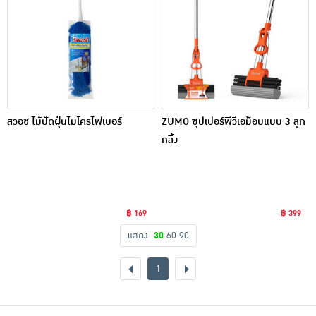
สวอช ไม้ปัดฝุ่นไมโครไฟเบอร์
ZUMO ซุปเปอร์พีวีเอม็อบแบบ 3 ลูก
กลิ้ง
฿ 169
฿ 399
แสดง
30
60
90
1