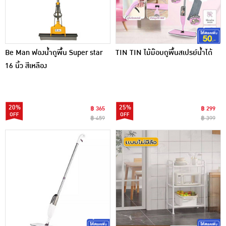
Be Man ฟองน้ำถูพื้น Super star
TIN TIN ไม้ม๊อบถูพื้นสเปรย์น้ำได้
16 นิ้ว สีเหลือง
20%
25%
฿ 365
฿ 299
฿ 459
฿ 399