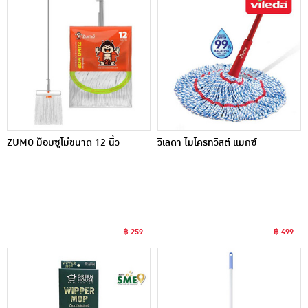
ZUMO ม็อบซูโม่ขนาด 12 นิ้ว
วิเลดา ไมโครทวิสต์ แมกซ์
฿ 259
฿ 499