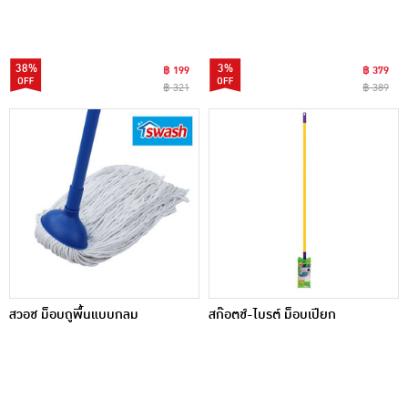
ลม รุ่น HMLV-00022
38%
3%
฿ 199
฿ 379
฿ 321
฿ 389
สวอช ม็อบถูพื้นแบบกลม
สก๊อตช์-ไบรต์ ม็อบเปียก