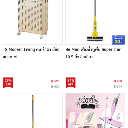
TS Modern Living ตะกร้าผ้า มีล้อ
Be Man ฟองน้ำถูพื้น Super star
ขนาด M
10.5 นิ้ว สีเหลือง
29%
34%
฿ 590
฿ 230
฿ 829
฿ 349