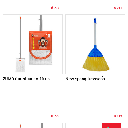
฿ 279
฿ 211
ZUMO ม็อบซูโม่ขนาด 10 นิ้ว
New spong ไม้กวาดจิ๋ว
฿ 229
฿ 119