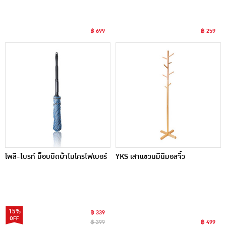
฿ 699
฿ 259
โพลี-ไบรท์ ม็อบบิดผ้าไมโครไฟเบอร์
YKS เสาแขวนมินิมอลจิ๋ว
15%
฿ 339
฿ 399
฿ 499