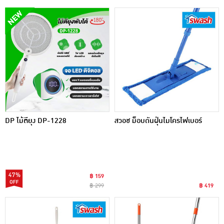
DP ไม้ตียุง DP-1228
สวอช ม็อบดันฝุ่นไมโครไฟเบอร์
47%
฿ 159
฿ 299
฿ 419