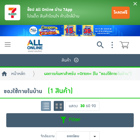
ช้อป All Online ผ่าน 7App
โหลดฟรี
โปรเด็ด สินค้าโดนใจ ห้างใกล้บ้าน
Toggle
navigation
สินค้า
หน้าหลัก
ผลการค้นหาสำหรับ »Orion« (ใน "ของใช้ภายในบ้าน")
(1 สินค้า)
ของใช้ภายในบ้าน
แสดง
30
60
90
ย้อนกลับ
ย้อนกลับ
ย้อนกลับ
ย้อนกลับ
ย้อนกลับ
ย้อนกลับ
ย้อนกลับ
ย้อนกลับ
ย้อนกลับ
ย้อนกลับ
ย้อนกลับ
Filter
เครื่องดื่มและผงชงดื่ม
มือถือ
พระเครื่อง test pop
จัดเรียงตาม
ยอดนิยม