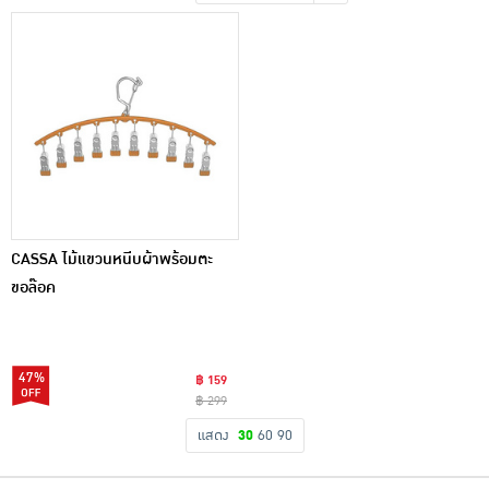
เครื่องปรุงรสและของแห้ง
ขนมขบเคี้ยว และช็อคโกแลต
อาหารสด ผัก ผลไม้และเบเกอรี่
CASSA ไม้แขวนหนีบผ้าพร้อมตะ
ขอล๊อค
47%
฿ 159
฿ 299
แสดง
30
60
90