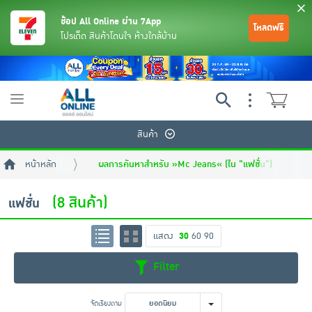
ช้อป All Online ผ่าน 7App
โหลดฟรี
โปรเด็ด สินค้าโดนใจ ห้างใกล้บ้าน
Toggle
navigation
สินค้า
หน้าหลัก
ผลการค้นหาสำหรับ »Mc Jeans« (ใน "แฟชั่น")
(8 สินค้า)
แฟชั่น
แสดง
30
60
90
ย้อนกลับ
ย้อนกลับ
ย้อนกลับ
ย้อนกลับ
ย้อนกลับ
ย้อนกลับ
ย้อนกลับ
ย้อนกลับ
ย้อนกลับ
ย้อนกลับ
ย้อนกลับ
Filter
เครื่องดื่มและผงชงดื่ม
มือถือ
พระเครื่อง test pop
จัดเรียงตาม
ยอดนิยม