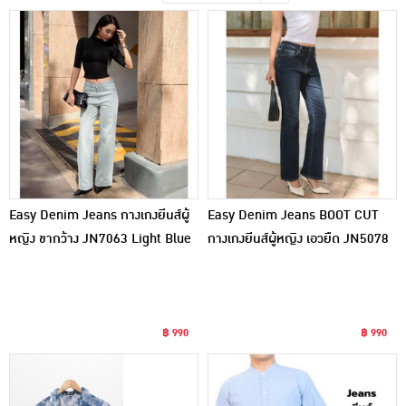
เครื่องปรุงรสและของแห้ง
ขนมขบเคี้ยว และช็อคโกแลต
อาหารสด ผัก ผลไม้และเบเกอรี่
Easy Denim Jeans กางเกงยีนส์ผู้
Easy Denim Jeans BOOT CUT
หญิง ขากว้าง JN7063 Light Blue
กางเกงยีนส์ผู้หญิง เอวยืด JN5078
Dark Blue
฿ 990
฿ 990