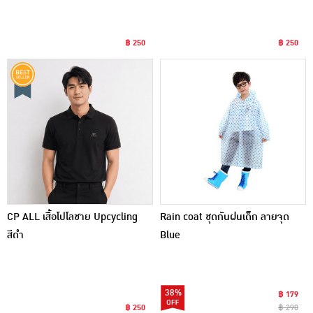
฿ 250
฿ 250
CP ALL เสื้อโปโลชาย Upcycling
Rain coat ชุดกันฝนเด็ก ลายจุด
สีดำ
Blue
38%
฿ 179
฿ 250
฿ 290