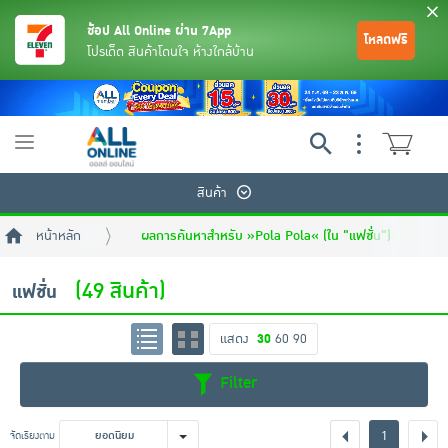
ช้อป All Online ผ่าน 7App
โหลดฟรี
โปรเด็ด สินค้าโดนใจ ห้างใกล้บ้าน
Toggle
navigation
สินค้า
หน้าหลัก
ผลการค้นหาสำหรับ »Pola Pola« (ใน "แฟชั่น")
(49 สินค้า)
แฟชั่น
แสดง
30
60
90
ย้อนกลับ
ย้อนกลับ
ย้อนกลับ
ย้อนกลับ
ย้อนกลับ
ย้อนกลับ
ย้อนกลับ
ย้อนกลับ
ย้อนกลับ
ย้อนกลับ
ย้อนกลับ
Filter
เครื่องดื่มและผงชงดื่ม
มือถือ
พระเครื่อง test pop
1
จัดเรียงตาม
ยอดนิยม