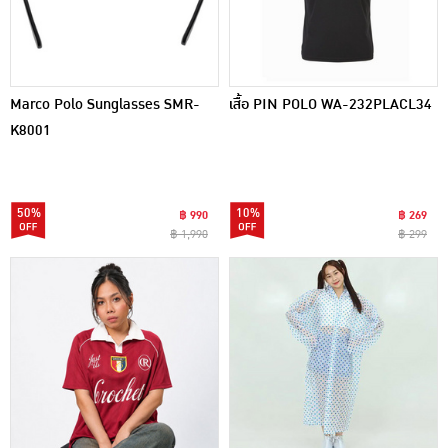
Marco Polo Sunglasses SMR-
เสื้อ PIN POLO WA-232PLACL34
K8001
50%
10%
฿ 990
฿ 269
฿ 1,990
฿ 299