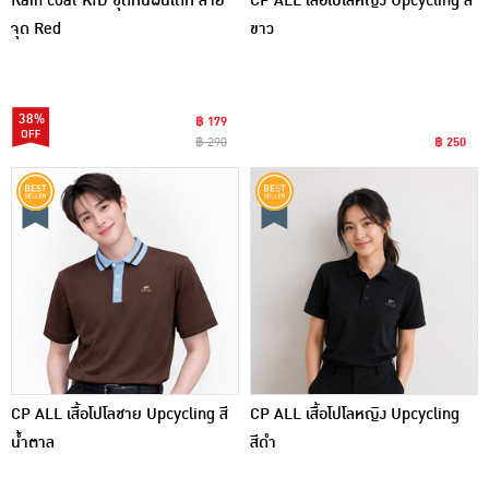
Rain coat KID ชุดกันฝนเด็ก ลาย
CP ALL เสื้อโปโลหญิง Upcycling สี
จุด Red
ขาว
38%
฿ 179
฿ 290
฿ 250
CP ALL เสื้อโปโลชาย Upcycling สี
CP ALL เสื้อโปโลหญิง Upcycling
น้ำตาล
สีดำ