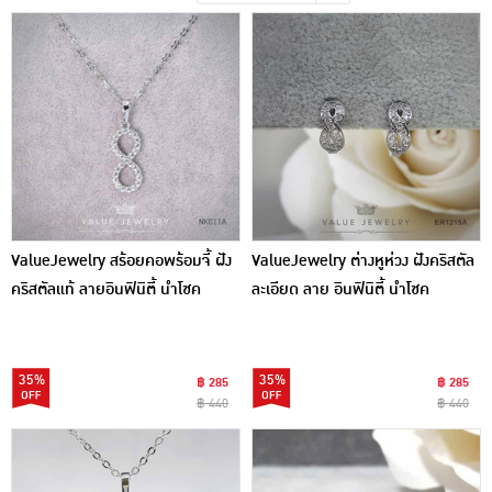
เครื่องปรุงรสและของแห้ง
ขนมขบเคี้ยว และช็อคโกแลต
อาหารสด ผัก ผลไม้และเบเกอรี่
ValueJewelry สร้อยคอพร้อมจี้ ฝัง
ValueJewelry ต่างหูห่วง ฝังคริสตัล
คริสตัลแท้ ลายอินฟินิตี้ นำโชค
ละเอียด ลาย อินฟินิตี้ นำโชค
Infinity ขนาดใหญ่ NK011
Infinity ขนาดกลาง ER1215
35%
35%
฿ 285
฿ 285
฿ 440
฿ 440