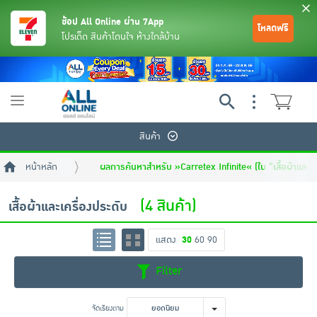
ช้อป All Online ผ่าน 7App
โหลดฟรี
โปรเด็ด สินค้าโดนใจ ห้างใกล้บ้าน
Toggle
navigation
สินค้า
หน้าหลัก
ผลการค้นหาสำหรับ »Carretex Infinite« (ใน "เสื้อผ้าและเค
(4 สินค้า)
เสื้อผ้าและเครื่องประดับ
แสดง
30
60
90
ย้อนกลับ
ย้อนกลับ
ย้อนกลับ
ย้อนกลับ
ย้อนกลับ
ย้อนกลับ
ย้อนกลับ
ย้อนกลับ
ย้อนกลับ
ย้อนกลับ
ย้อนกลับ
Filter
เครื่องดื่มและผงชงดื่ม
มือถือ
พระเครื่อง test pop
จัดเรียงตาม
ยอดนิยม