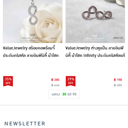
ValueJewelry สร้อยคอพร้อมจี้
ValueJewelry ต่างหูแป้น ลายอินฟิ
ประดับคริสตัล ลายอินฟินิตี้ นำโชค
นิตี้ นำโชค Infinity ประดับคริสตัลแท้
Infinity ขนาดกลาง NK102
ตุ้มหู เครื่องประดับ ER0010
35%
29%
฿ 285
฿ 198
฿ 440
฿ 280
แสดง
30
60
90
NEWSLETTER