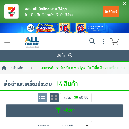
ช้อป All Online ผ่าน 7App
โหลดฟรี
โปรเด็ด สินค้าโดนใจ ห้างใกล้บ้าน
Toggle
navigation
สินค้า
หน้าหลัก
ผลการค้นหาสำหรับ »Molly« (ใน "เสื้อผ้าและเครื่องประดับ
(4 สินค้า)
เสื้อผ้าและเครื่องประดับ
แสดง
30
60
90
ย้อนกลับ
ย้อนกลับ
ย้อนกลับ
ย้อนกลับ
ย้อนกลับ
ย้อนกลับ
ย้อนกลับ
ย้อนกลับ
ย้อนกลับ
ย้อนกลับ
ย้อนกลับ
Filter
เครื่องดื่มและผงชงดื่ม
มือถือ
พระเครื่อง test pop
จัดเรียงตาม
ยอดนิยม