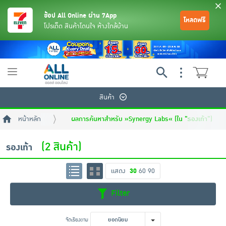
ช้อป All Online ผ่าน 7App
โหลดฟรี
โปรเด็ด สินค้าโดนใจ ห้างใกล้บ้าน
Toggle
navigation
สินค้า
หน้าหลัก
ผลการค้นหาสำหรับ »Synergy Labs« (ใน "รองเท้า")
(2 สินค้า)
รองเท้า
แสดง
30
60
90
ย้อนกลับ
ย้อนกลับ
ย้อนกลับ
ย้อนกลับ
ย้อนกลับ
ย้อนกลับ
ย้อนกลับ
ย้อนกลับ
ย้อนกลับ
ย้อนกลับ
ย้อนกลับ
Filter
เครื่องดื่มและผงชงดื่ม
มือถือ
พระเครื่อง test pop
จัดเรียงตาม
ยอดนิยม