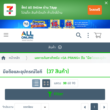
ช้อป All Online ผ่าน 7App
โหลดฟรี
โปรเด็ด สินค้าโดนใจ ห้างใกล้บ้าน
Toggle
navigation
สินค้า
หน้าหลัก
ผลการค้นหาสำหรับ »SA-PRANG« (ใน "มือถือและอุปกรณ์
(37 สินค้า)
มือถือและอุปกรณ์ไอที
แสดง
30
60
90
ย้อนกลับ
ย้อนกลับ
ย้อนกลับ
ย้อนกลับ
ย้อนกลับ
ย้อนกลับ
ย้อนกลับ
ย้อนกลับ
ย้อนกลับ
ย้อนกลับ
ย้อนกลับ
Filter
เครื่องดื่มและผงชงดื่ม
มือถือ
พระเครื่อง test pop
1
จัดเรียงตาม
ยอดนิยม