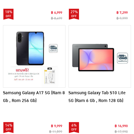
18%
27%
฿ 6,999
฿ 7,299
฿ 8,499
฿ 9,999
Samsung Galaxy A17 5G (Ram 8
Samsung Galaxy Tab S10 Lite
Gb , Rom 256 Gb)
5G (Ram 6 Gb , Rom 128 Gb)
14%
6%
฿ 9,999
฿ 16,990
฿ 11,599
฿ 17,990