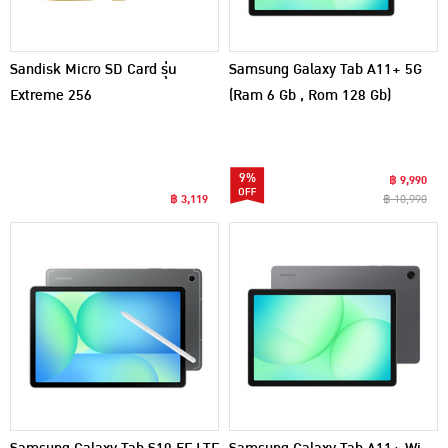
Sandisk Micro SD Card รุ่น
Samsung Galaxy Tab A11+ 5G
Extreme 256
(Ram 6 Gb , Rom 128 Gb)
9%
฿ 9,990
฿ 3,119
฿ 10,990