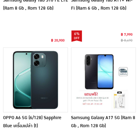
Samsung Galaxy Tab S10 FE LTE
Samsung Galaxy Tab A11+ Wi-
(Ram 8 Gb , Rom 128 Gb)
Fi (Ram 6 Gb , Rom 128 Gb)
6%
฿ 7,990
฿ 20,900
฿ 8,490
OPPO A6 5G (6/128) Sapphire
Samsung Galaxy A17 5G (Ram 8
Blue เครื่องเปล่า (t)
Gb , Rom 128 Gb)