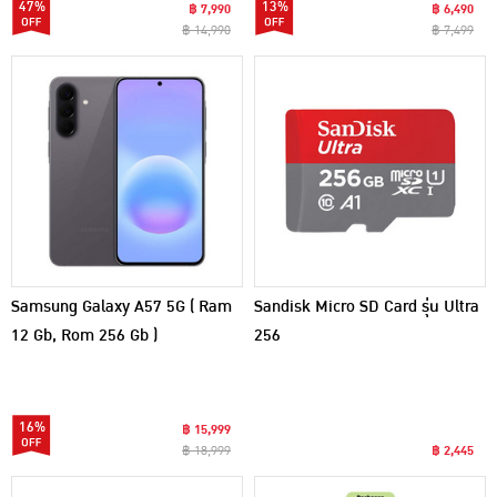
47%
13%
฿ 7,990
฿ 6,490
฿ 14,990
฿ 7,499
Samsung Galaxy A57 5G ( Ram
Sandisk Micro SD Card รุ่น Ultra
12 Gb, Rom 256 Gb )
256
16%
฿ 15,999
฿ 18,999
฿ 2,445