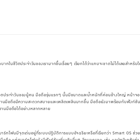
ีบทบาทในชีวิตประจำวันของเรามากขึ้นเรื่อยๆ เรียกได้ว่าแทบจะขาดไม่ได้เลยสำหร
วิตประจำวันของผู้คน มือถือรุ่นแรกๆ นั้นมีขนาดและน้ำหนักที่ค่อนข้างใหญ่ หน้าจ
้งานมือถือมีความสะดวกสบายและเพลิดเพลินมากขึ้น มือถือยังมาพร้อมกับฟังก์ชันต
ช้งานมือถือได้อย่างหลากหลาย
ร์ทโฟนมีจุดเด่นอยู่ที่ระบบปฏิบัติการแบบอัจฉริยะหรือที่เรียกว่า Smart OS ช่
มือถือ แต่สมาร์ทโฟนยังมีฟังก์ชันเพิ่มเติมอื่นๆ อีกมากมาย เช่น แอปพลิเคชัน