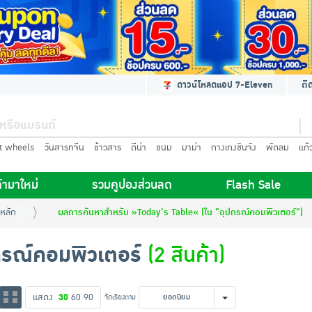
ดาวน์โหลดแอป 7-Eleven
ติ
t wheels
วันสารทจีน
ข้าวสาร
ดีน่า
ขนม
มาม่า
กางเกงชินจัง
พัดลม
แก้
้ามาใหม่
รวมคูปองส่วนลด
Flash Sale
หลัก
ผลการค้นหาสำหรับ »Today's Table« (ใน "อุปกรณ์คอมพิวเตอร์")
กรณ์คอมพิวเตอร์
(2 สินค้า)
แสดง
30
60
90
จัดเรียงตาม
ยอดนิยม