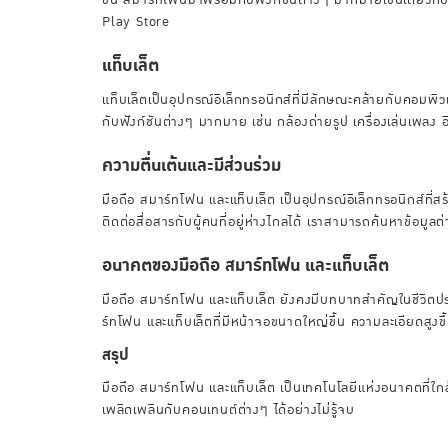
Play Store
แท็บเล็ต
แท็บเล็ตเป็นอุปกรณ์อิเล็กทรอนิกส์ที่มีลักษณะคล้ายกับคอมพิว
กับฟังก์ชันต่างๆ มากมาย เช่น กล้องถ่ายรูป เครื่องเล่นเพลง
ความตื่นเต้นและมีส่วนร่วม
มือถือ สมาร์ทโฟน และแท็บเล็ต เป็นอุปกรณ์อิเล็กทรอนิกส์ที่สร
ติดต่อสื่อสารกับผู้คนที่อยู่ห่างไกลได้ เราสามารถค้นหาข้อมูล
อนาคตของมือถือ สมาร์ทโฟน และแท็บเล็ต
มือถือ สมาร์ทโฟน และแท็บเล็ต ยังคงมีบทบาทสำคัญในชีวิตปร
ร์ทโฟน และแท็บเล็ตที่มีหน้าจอขนาดใหญ่ขึ้น ความละเอียดสูงขึ
สรุป
มือถือ สมาร์ทโฟน และแท็บเล็ต เป็นเทคโนโลยีแห่งอนาคตที่ใกล้
เพลิดเพลินกับคอนเทนต์ต่างๆ ได้อย่างไม่รู้จบ