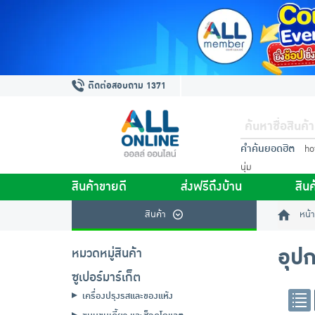
ติดต่อสอบถาม 1371
คำค้นยอดฮิต
ho
นุ่ม
สินค้าขายดี
ส่งฟรีถึงบ้าน
สินค
สินค้า
หน้า
อุป
หมวดหมู่สินค้า
ซูเปอร์มาร์เก็ต
เครื่องปรุงรสและของแห้ง