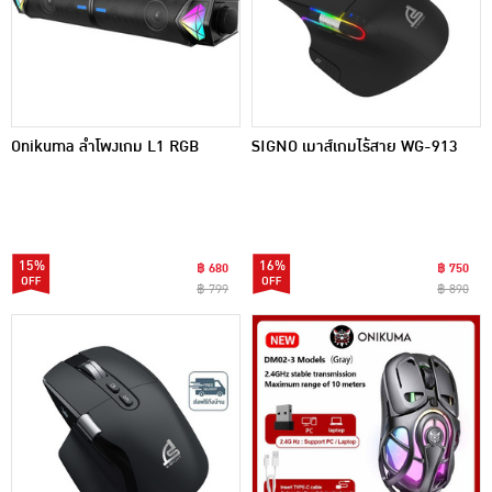
Onikuma ลำโพงเกม L1 RGB
SIGNO เมาส์เกมไร้สาย WG-913
15%
16%
฿ 680
฿ 750
฿ 799
฿ 890