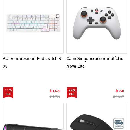
AULA คีย์บอร์ดเกม Red switch S
GameSir อุปกรณ์บังคับเกมไร้สาย
98
Nova Lite
11%
29%
฿ 1,590
฿ 990
฿ 1,790
฿ 1,399