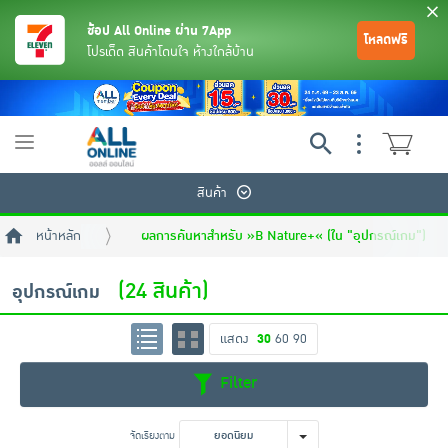
ช้อป All Online ผ่าน 7App
โหลดฟรี
โปรเด็ด สินค้าโดนใจ ห้างใกล้บ้าน
Toggle
navigation
สินค้า
หน้าหลัก
ผลการค้นหาสำหรับ »B Nature+« (ใน "อุปกรณ์เกม")
(24 สินค้า)
อุปกรณ์เกม
แสดง
30
60
90
ย้อนกลับ
ย้อนกลับ
ย้อนกลับ
ย้อนกลับ
ย้อนกลับ
ย้อนกลับ
ย้อนกลับ
ย้อนกลับ
ย้อนกลับ
ย้อนกลับ
ย้อนกลับ
Filter
เครื่องดื่มและผงชงดื่ม
มือถือ
พระเครื่อง test pop
จัดเรียงตาม
ยอดนิยม