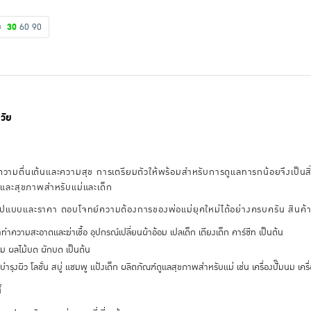
ดง
30
60
90
วัย
ยความตื่นเต้นและความสุข การเตรียมตัวให้พร้อมสำหรับการดูแลทารกน้อยจึงเป็นสิ่
ิวและสุขภาพสำหรับแม่และเด็ก
รูปแบบและราคา ตอบโจทย์ความต้องการของพ่อแม่ยุคใหม่ได้อย่างครบครัน สินค้า
ำความสะอาดและฆ่าเชื้อ อุปกรณ์เปลี่ยนผ้าอ้อม เปลเด็ก เตียงเด็ก คาร์ซีท เป็นต้น
ิม ผลไม้บด ผักบด เป็นต้น
รุงผิว โลชั่น สบู่ แชมพู แป้งเด็ก ผลิตภัณฑ์ดูแลสุขภาพสำหรับแม่ เช่น เครื่องปั๊มนม เครื
้