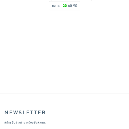
แสดง
30
60
90
เครื่องปรุงรสและของแห้ง
ขนมขบเคี้ยว และช็อคโกแลต
อาหารสด ผัก ผลไม้และเบเกอรี่
NEWSLETTER
สมัครรับข่าวสาร พร้อมรับส่วนลด