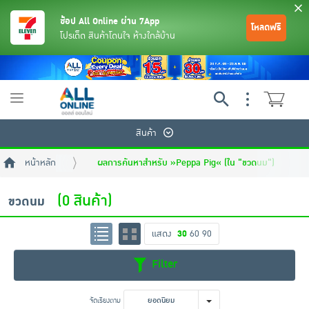
ช้อป All Online ผ่าน 7App
โหลดฟรี
โปรเด็ด สินค้าโดนใจ ห้างใกล้บ้าน
Toggle
navigation
สินค้า
หน้าหลัก
ผลการค้นหาสำหรับ »Peppa Pig« (ใน "ขวดนม")
(0 สินค้า)
ขวดนม
แสดง
30
60
90
ย้อนกลับ
ย้อนกลับ
ย้อนกลับ
ย้อนกลับ
ย้อนกลับ
ย้อนกลับ
ย้อนกลับ
ย้อนกลับ
ย้อนกลับ
ย้อนกลับ
ย้อนกลับ
Filter
เครื่องดื่มและผงชงดื่ม
มือถือ
พระเครื่อง test pop
จัดเรียงตาม
ยอดนิยม