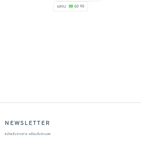
แสดง
30
60
90
เครื่องปรุงรสและของแห้ง
ขนมขบเคี้ยว และช็อคโกแลต
อาหารสด ผัก ผลไม้และเบเกอรี่
NEWSLETTER
สมัครรับข่าวสาร พร้อมรับส่วนลด