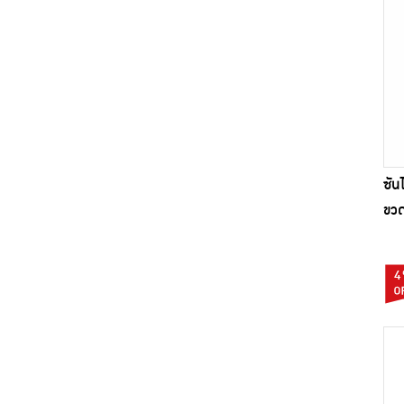
Fiber detoks (1)
Fresh Up (1)
Freshy (2)
Gillette (1)
Glade (3)
Green Haus (1)
HandyHerb (1)
ซัน
ขวด
Happy Vita (1)
Haribo (3)
Ichitan (5)
4
Julie's (3)
Khirivana (1)
King's Stella (1)
Lays (2)