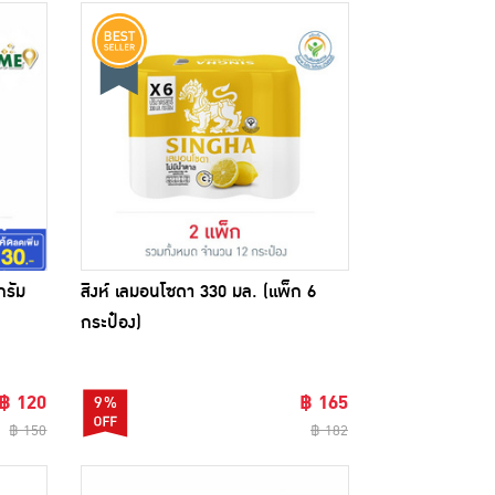
กรัม
สิงห์ เลมอนโซดา 330 มล. (แพ็ก 6
กระป๋อง)
฿ 120
฿ 165
9%
฿ 150
฿ 182