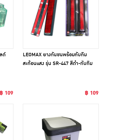
ลด์
LEOMAX ยางกันชนพร้อมทับทิม
สะท้อนแสง รุ่น SR-447 สีดำ-ทับทิม
แดง
฿ 109
฿ 109