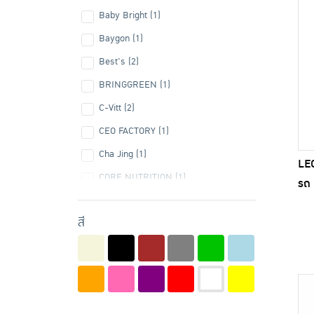
Baby Bright (1)
Baygon (1)
Best's (2)
BRINGGREEN (1)
C-Vitt (2)
CEO FACTORY (1)
Cha Jing (1)
LEO
CORE NUTRITION (1)
รถ 
Daily Fresh (1)
สี
Demosana (1)
Double C (2)
Duck (1)
Farcent (1)