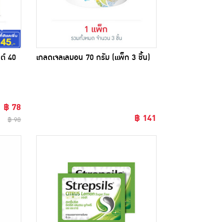
ต์ 40
เกลดเจลเลมอน 70 กรัม (แพ็ก 3 ชิ้น)
฿ 78
฿ 141
฿ 98