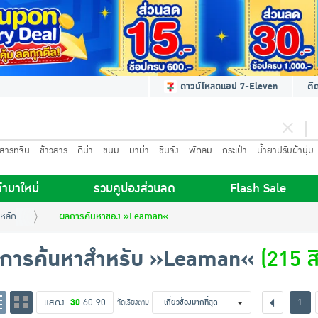
ดาวน์โหลดแอป 7-Eleven
ติ
นสารทจีน
ข้าวสาร
ดีน่า
ขนม
มาม่า
ชินจัง
พัดลม
กระเป๋า
น้ำยาปรับผ้านุ่ม
้ามาใหม่
รวมคูปองส่วนลด
Flash Sale
หลัก
ผลการค้นหาของ »Leaman«
การค้นหาสำหรับ »Leaman«
(215 สิ
แสดง
30
60
90
1
จัดเรียงตาม
เกี่ยวข้องมากที่สุด