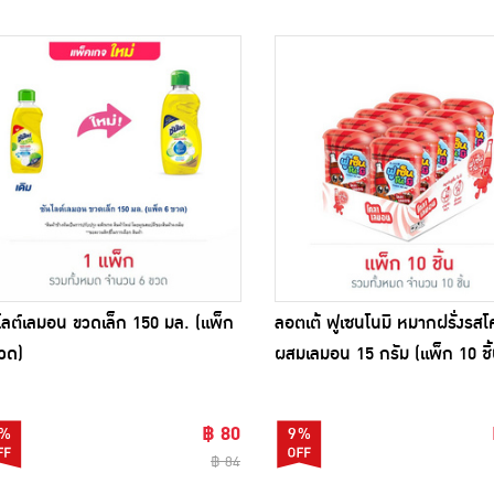
ไลต์เลมอน ขวดเล็ก 150 มล. (แพ็ก
ลอตเต้ ฟูเซนโนมิ หมากฝรั่งรสโ
วด)
ผสมเลมอน 15 กรัม (แพ็ก 10 ชิ้
฿ 80
%
9%
฿ 84