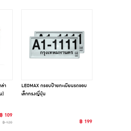
คล่า
LEOMAX กรอบป้ายทะเบียนรถขอบ
น)
เล็กทรงญี่ปุ่น
฿ 109
฿ 199
฿ 120