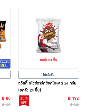
โปรโมชั่น
ทวิสตี้ ทไวซ์ดาร์คช็อกโกแลต 24 กรัม
(ยกลัง 24 ชิ้น)
฿ 80
฿ 192
20%
฿ 120
฿ 240