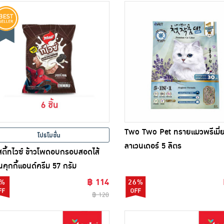
Two Two Pet ทรายแมวพรีเมี่ย
โปรโมชั่น
ลาเวนเดอร์ 5 ลิตร
สตี้ทไวซ์ ข้าวโพดอบกรอบสอดไส้
่นคุกกี้แอนด์ครีม 57 กรัม
฿ 114
%
26%
฿ 120