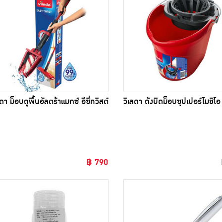
ลดา ม็อบถูพื้นอัลตร้าแมกซ์ อีซี่ทวิสต์
วิเลดา ถังบิดม็อบซุปเปอร์โมชิโอ
฿ 790