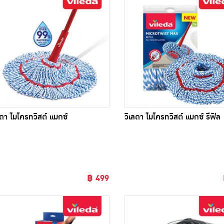
ลดา ไมโครทวิสต์ แมกซ์
วิเลดา ไมโครทวิสต์ แมกซ์ รีฟิล
฿ 499