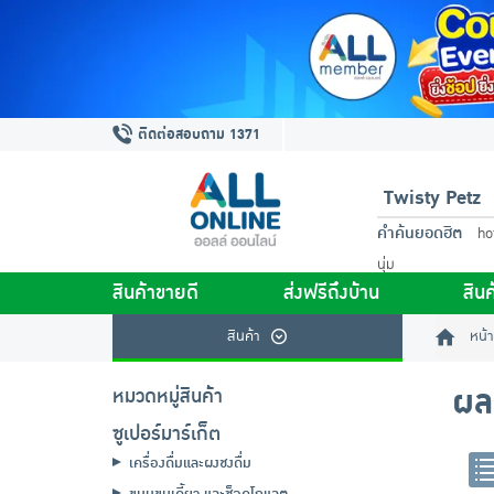
ติดต่อสอบถาม 1371
คำค้นยอดฮิต
ho
นุ่ม
สินค้าขายดี
ส่งฟรีถึงบ้าน
สินค
สินค้า
หน้า
ผล
หมวดหมู่สินค้า
ซูเปอร์มาร์เก็ต
เครื่องดื่มและผงชงดื่ม
ขนมขบเคี้ยว และช็อคโกแลต