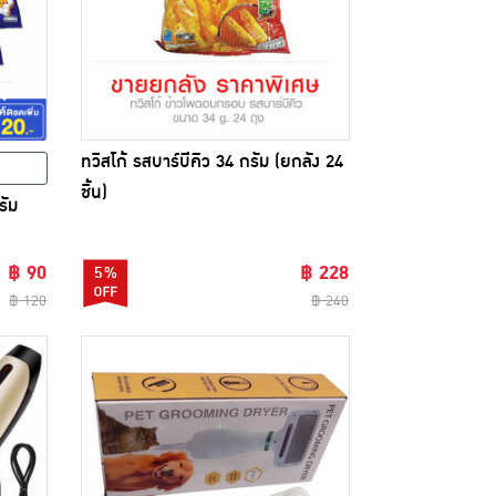
ทวิสโก้ รสบาร์บีคิว 34 กรัม (ยกลัง 24
ชิ้น)
รัม
฿ 90
฿ 228
5%
฿ 120
฿ 240