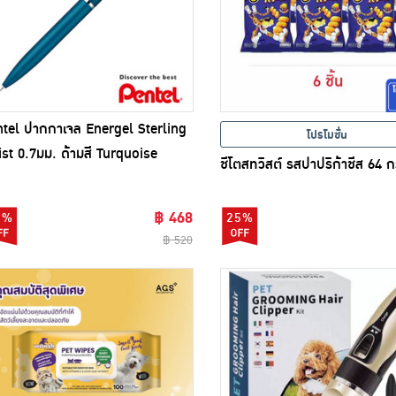
tel ปากกาเจล Energel Sterling
โปรโมชั่น
st 0.7มม. ด้ามสี Turquoise
ชีโตสทวิสต์ รสปาปริก้าชีส 64 ก
฿ 468
0%
25%
฿ 520