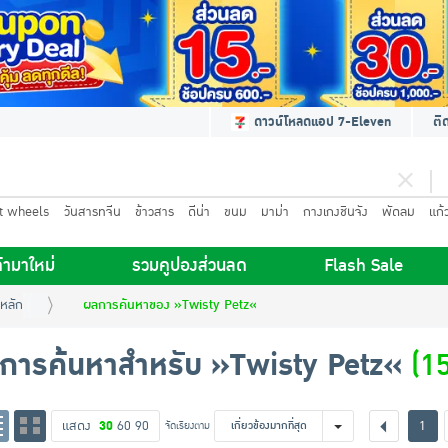
ดาวน์โหลดแอป 7-Eleven
ติ
t wheels
วันสารทจีน
ข้าวสาร
ดีน่า
ขนม
มาม่า
กางเกงชินจัง
พัดลม
แก้
้ามาใหม่
รวมคูปองส่วนลด
Flash Sale
หลัก
ผลการค้นหาของ »Twisty Petz«
การค้นหาสำหรับ »Twisty Petz«
(15
แสดง
30
60
90
1
จัดเรียงตาม
เกี่ยวข้องมากที่สุด