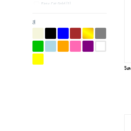
Easy Cat Gold (1)
Facino (9)
สี
G Lucky (3)
Golden (1)
Holy Happy (8)
KAI (2)
Kanimal (2)
วิเ
KUMA (8)
Lemon Me (2)
Maples (28)
Molly (1)
NATPIER (1)
Nature Gift (2)
No Brands (1)