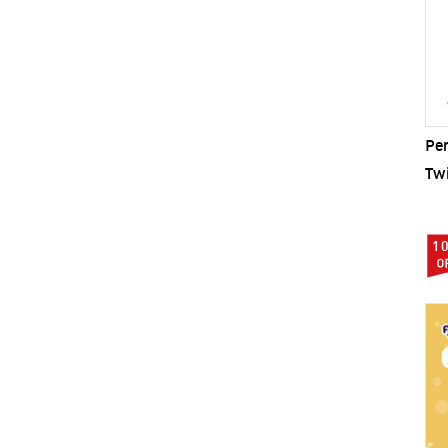
สมาร์ทฮาร์ท (9)
เดโอคลีน (1)
โอเค (1)
Pen
Twi
1