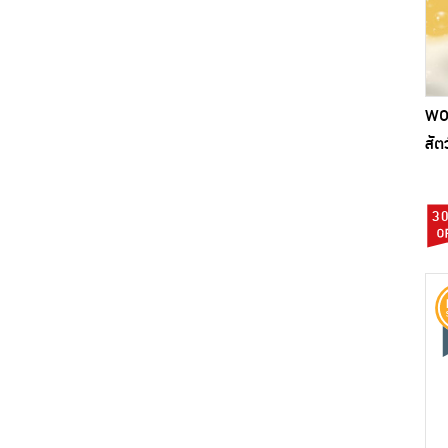
WO
สัต
3