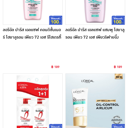
ลอรีอัล ปารีส เอลแซฟ คอนดิชั่นเนอ
ลอรีอัล ปารีส เอลแซฟ แชมพู ไฮยาลู
ร์ ไฮยาลูรอน เพียว 72 เอช รีไฮเดรติ้
รอน เพียว 72 เอช เพียวริฟายอิ้ง
ง 375 มล.
400 มล.
฿ 189
฿ 189