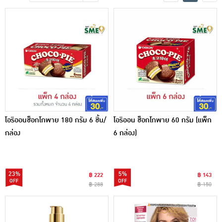
เครื่องปรุงรสและของแห้ง
ขนมขบเคี้ยว และช็อคโกแลต
อาหารสด ผัก ผลไม้และเบเกอรี่
โอริออนช็อกโกพาย 180 กรัม 6 ชิ้น/
โอริออน ช็อกโกพาย 60 กรัม (แพ็ก
กล่อง
6 กล่อง)
23%
5%
฿ 222
฿ 143
฿ 288
฿ 150