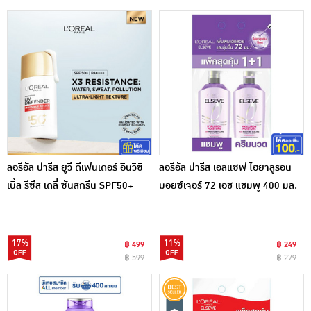
ลอรีอัล ปารีส ยูวี ดีเฟนเดอร์ อินวิซิ
ลอรีอัล ปารีส เอลแซฟ ไฮยาลูรอน
เบิ้ล รีซีส เดลี่ ซันสกรีน SPF50+
มอยซ์เจอร์ 72 เอช แชมพู 400 มล.
PA++++ 50 มล.
+ ครีมนวดผม 375 มล.
17%
11%
฿ 499
฿ 249
฿ 599
฿ 279