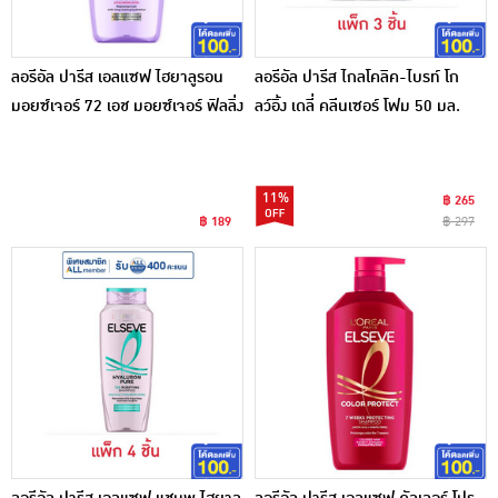
ลอรีอัล ปารีส เอลแซฟ ไฮยาลูรอน
ลอรีอัล ปารีส ไกลโคลิค-ไบรท์ โก
มอยซ์เจอร์ 72 เอช มอยซ์เจอร์ ฟิลลิ่ง
ลว์อิ้ง เดลี่ คลีนเซอร์ โฟม 50 มล.
แชมพู 400 มล.
(แพ็ก 3 ชิ้น)
11%
฿ 265
฿ 189
฿ 297