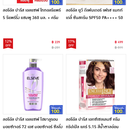
ลอรีอัล ปารีส เอลแซฟ โททอลรีแพร์
ลอรีอัล ยูวี ดีเฟนเดอร์ เฟรช แมทท์
5 รีแพร์ริ่ง แชมพู 360 มล. + ครีม
เดลี่ ซันสกรีน SPF50 PA++++ 50
นวดผม 375 มล.
มล.
12%
17%
฿ 229
฿ 499
฿ 259
฿ 599
ลอรีอัล ปารีส เอลแซฟ ไฮยาลูรอน
ลอรีอัล ปารีส เอกซ์เซลเลนซ์ ครีม
มอยซ์เจอร์ 72 เอช มอยซ์เจอร์ ซีลลิ่ง
ทริปเปิล แคร์ 5.15 สีน้ำตาลอ่อน