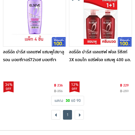
ลอรีอัล ปารีส เอลแซฟ แชมพูไฮยาลู
ลอรีอัล ปารีส เอลแซฟ ฟอล รีซิสท์
รอน มอยซ์เจอร์72เอช มอยซ์เจ
3X แอนไท แฮร์ฟอล แชมพู 400 มล.
อร์ฟิลลิ่ง 200 มล.(แพ็ก 4 ชิ้น)
+ ครีมนวดผม 375 มล.
34%
12%
฿ 236
฿ 229
฿ 356
฿ 259
แสดง
30
60
90
1