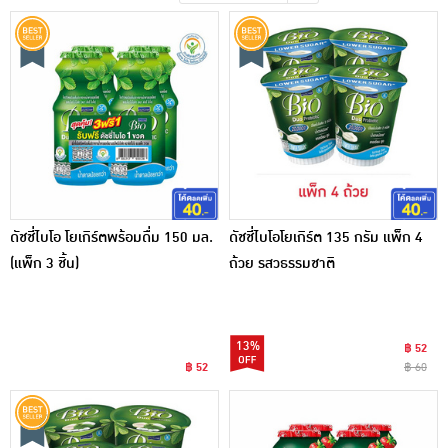
เครื่องปรุงรสและของแห้ง
ขนมขบเคี้ยว และช็อคโกแลต
อาหารสด ผัก ผลไม้และเบเกอรี่
ดัชชี่ไบโอ โยเกิร์ตพร้อมดื่ม 150 มล.
ดัชชี่ไบโอโยเกิร์ต 135 กรัม แพ็ก 4
(แพ็ก 3 ชิ้น)
ถ้วย รสวธรรมชาติ
13%
฿ 52
฿ 52
฿ 60