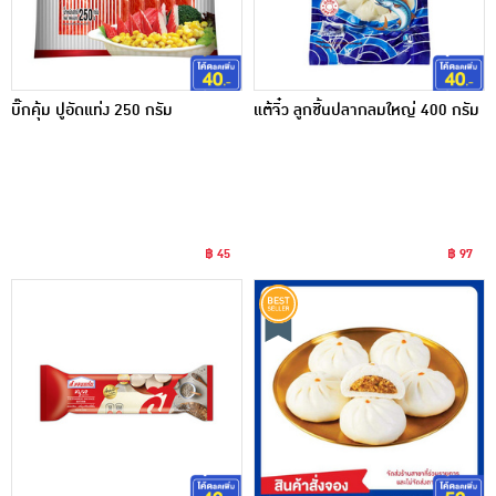
บิ๊กคุ้ม ปูอัดแท่ง 250 กรัม
แต้จิ๋ว ลูกชิ้นปลากลมใหญ่ 400 กรัม
฿ 45
฿ 97