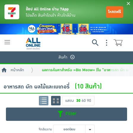
ช้อป All Online ผ่าน 7App
โหลดฟรี
โปรเด็ด สินค้าโดนใจ ห้างใกล้บ้าน
Toggle
navigation
สินค้า
หน้าหลัก
ผลการค้นหาสำหรับ »Bio Meow« (ใน "อาหารสด ผัก ผลไม้แ
(10 สินค้า)
อาหารสด ผัก ผลไม้และเบเกอรี่
แสดง
30
60
90
ย้อนกลับ
ย้อนกลับ
ย้อนกลับ
ย้อนกลับ
ย้อนกลับ
ย้อนกลับ
ย้อนกลับ
ย้อนกลับ
ย้อนกลับ
ย้อนกลับ
ย้อนกลับ
Filter
เครื่องดื่มและผงชงดื่ม
มือถือ
พระเครื่อง test pop
จัดเรียงตาม
ยอดนิยม