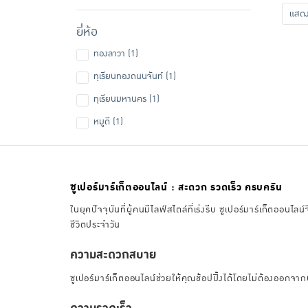
แส
ยี่ห้อ
ทองลาวา (1)
ทุเรียนทองถนนจันท์ (1)
ทุเรียนมหานคร (1)
หมูดี (1)
ซูเปอร์มาร์เก็ตออนไลน์ : สะดวก รวดเร็ว ครบครัน
ในยุคปัจจุบันที่ผู้คนมีไลฟ์สไตล์ที่เร่งรีบ ซูเปอร์มาร์เก็ตอ
ชีวิตประจำวัน
ความสะดวกสบาย
ซูเปอร์มาร์เก็ตออนไลน์ช่วยให้คุณช้อปปิ้งได้โดยไม่ต้องออกจาก