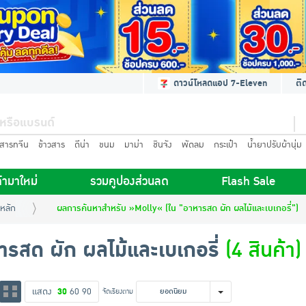
ดาวน์โหลดแอป 7-Eleven
ติ
นสารทจีน
ข้าวสาร
ดีน่า
ขนม
มาม่า
ชินจัง
พัดลม
กระเป๋า
น้ำยาปรับผ้านุ่ม
้ามาใหม่
รวมคูปองส่วนลด
Flash Sale
หลัก
ผลการค้นหาสำหรับ »Molly« (ใน "อาหารสด ผัก ผลไม้และเบเกอรี่")
รสด ผัก ผลไม้และเบเกอรี่
(4 สินค้า)
แสดง
30
60
90
จัดเรียงตาม
ยอดนิยม