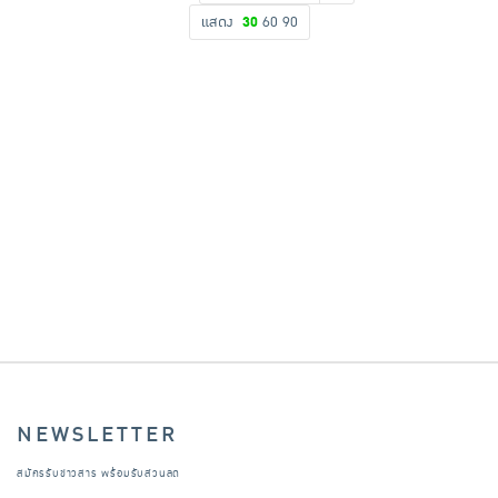
แสดง
30
60
90
เครื่องปรุงรสและของแห้ง
ขนมขบเคี้ยว และช็อคโกแลต
อาหารสด ผัก ผลไม้และเบเกอรี่
NEWSLETTER
สมัครรับข่าวสาร พร้อมรับส่วนลด