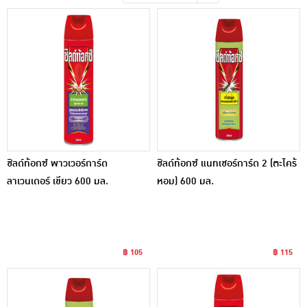
เครื่องปรุงรสและของแห้ง
ขนมขบเคี้ยว และช็อคโกแลต
อาหารสด ผัก ผลไม้และเบเกอรี่
ชิลด์ท้อกซ์ พาวเวอร์การ์ด
ชิลด์ท้อกซ์ แนทเชอร์การ์ด 2 (ตะไคร้
ลาเวนเดอร์ เขียว 600 มล.
หอม) 600 มล.
฿ 105
฿ 115