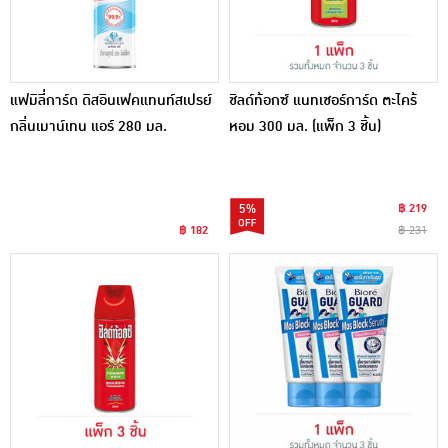
แฟมิลี่การ์ด ดิสอินเฟคแทนท์สเปรย์
ชิลด์ท้อกซ์ แนทเชอร์การ์ด ตะไคร้
กลิ่นเมาน์เทน แอร์ 280 มล.
หอม 300 มล. (แพ็ก 3 ชิ้น)
5%
฿ 219
฿ 182
฿ 231