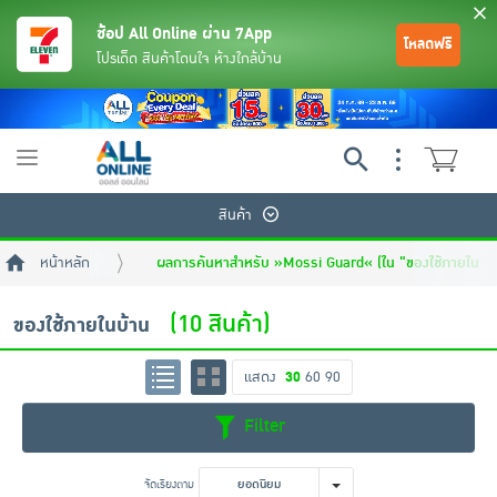
ช้อป All Online ผ่าน 7App
โหลดฟรี
โปรเด็ด สินค้าโดนใจ ห้างใกล้บ้าน
Toggle
navigation
สินค้า
หน้าหลัก
ผลการค้นหาสำหรับ »Mossi Guard« (ใน "ของใช้ภายในบ้า
(10 สินค้า)
ของใช้ภายในบ้าน
แสดง
30
60
90
ย้อนกลับ
ย้อนกลับ
ย้อนกลับ
ย้อนกลับ
ย้อนกลับ
ย้อนกลับ
ย้อนกลับ
ย้อนกลับ
ย้อนกลับ
ย้อนกลับ
ย้อนกลับ
Filter
เครื่องดื่มและผงชงดื่ม
มือถือ
พระเครื่อง test pop
จัดเรียงตาม
ยอดนิยม