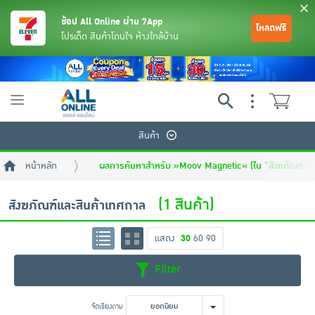
ช้อป All Online ผ่าน 7App
โหลดฟรี
โปรเด็ด สินค้าโดนใจ ห้างใกล้บ้าน
Toggle
navigation
สินค้า
หน้าหลัก
ผลการค้นหาสำหรับ »Moov Magnetic« (ใน "สังฆภัณฑ์และ
(1 สินค้า)
สังฆภัณฑ์และสินค้าเทศกาล
แสดง
30
60
90
ย้อนกลับ
ย้อนกลับ
ย้อนกลับ
ย้อนกลับ
ย้อนกลับ
ย้อนกลับ
ย้อนกลับ
ย้อนกลับ
ย้อนกลับ
ย้อนกลับ
ย้อนกลับ
Filter
เครื่องดื่มและผงชงดื่ม
มือถือ
พระเครื่อง test pop
จัดเรียงตาม
ยอดนิยม