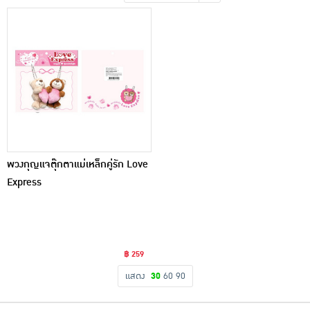
เครื่องปรุงรสและของแห้ง
ขนมขบเคี้ยว และช็อคโกแลต
อาหารสด ผัก ผลไม้และเบเกอรี่
พวงกุญแจตุ๊กตาแม่เหล็กคู่รัก Love
Express
฿ 259
แสดง
30
60
90