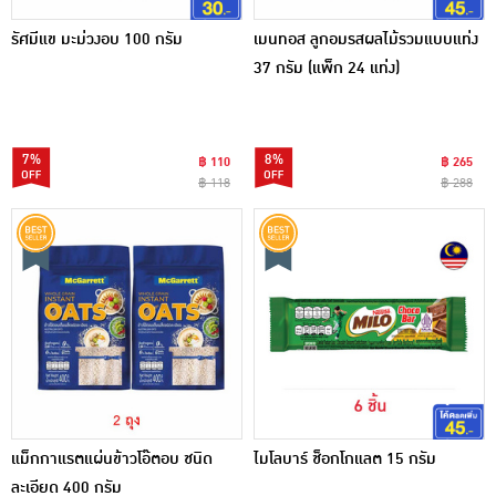
รัศมีแข มะม่วงอบ 100 กรัม
เมนทอส ลูกอมรสผลไม้รวมแบบแท่ง
37 กรัม (แพ็ก 24 แท่ง)
7%
8%
฿ 110
฿ 265
฿ 118
฿ 288
แม็กกาแรตแผ่นข้าวโอ๊ตอบ ชนิด
ไมโลบาร์ ช็อกโกแลต 15 กรัม
ละเอียด 400 กรัม