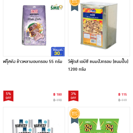
ฟรุ๊ตคิง ข้าวหลามอบกรอบ 55 กรัม
วีฟู้ดส์ เอบีซี ขนมปังกรอบ (ขนมปี๊บ)
1200 กรัม
5%
3%
฿ 180
฿ 115
฿ 190
฿ 119