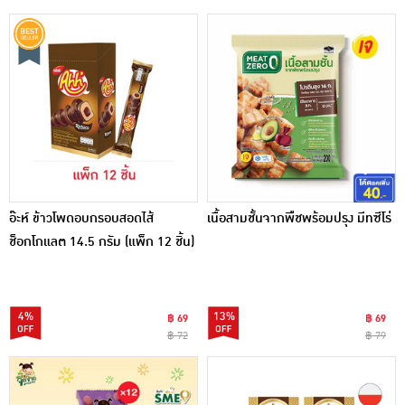
อ๊ะห์ ข้าวโพดอบกรอบสอดไส้
เนื้อสามชั้นจากพืชพร้อมปรุง มีทซีโร่
ช็อกโกแลต 14.5 กรัม (แพ็ก 12 ชิ้น)
4%
13%
฿ 69
฿ 69
฿ 72
฿ 79