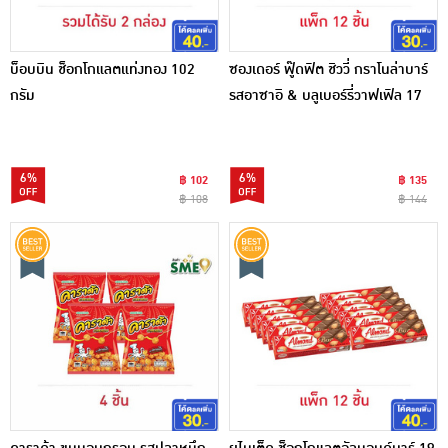
บ็อบบิน ช็อกโกแลตแท่งทอง 102
ซองเดอร์ ฟู๊ดฟิต ชิววี่ กราโนล่าบาร์
กรัม
รสอาซาอิ & บลูเบอร์รี่วาฟเฟิล 17
กรัม (แพ็ก 12 ชิ้น)
6%
6%
฿ 102
฿ 135
฿ 108
฿ 144