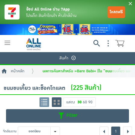
ช้อป All Online ผ่าน 7App
โหลดฟรี
โปรเด็ด สินค้าโดนใจ ห้างใกล้บ้าน
Toggle
navigation
สินค้า
หน้าหลัก
ผลการค้นหาสำหรับ »Bare Babi« (ใน "ขนมขบเคี้ยว และช
(225 สินค้า)
ขนมขบเคี้ยว และช็อคโกแลต
แสดง
30
60
90
ย้อนกลับ
ย้อนกลับ
ย้อนกลับ
ย้อนกลับ
ย้อนกลับ
ย้อนกลับ
ย้อนกลับ
ย้อนกลับ
ย้อนกลับ
ย้อนกลับ
ย้อนกลับ
Filter
เครื่องดื่มและผงชงดื่ม
มือถือ
พระเครื่อง test pop
1
จัดเรียงตาม
ยอดนิยม