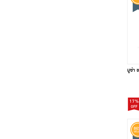
มูซ่า
17%