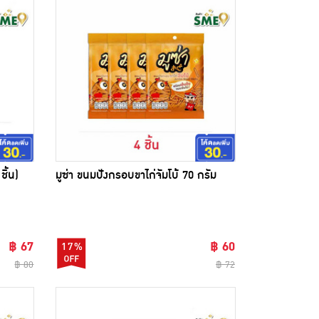
ิ้น)
มูซ่า ขนมปังกรอบขาไก่จัมโบ้ 70 กรัม
฿ 67
฿ 60
17%
฿ 80
฿ 72