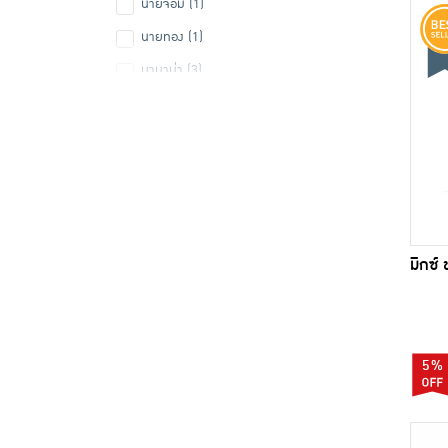
นายจอม (1)
นายทอง (1)
บานาน่า (3)
บินบิน (1)
บ้านมะขาม (1)
ปลาทอง (1)
ปาร์ตี้ (3)
ปูไทย (2)
มิกซ์
ฟันโอ (2)
มิกซ์ (3)
มูซ่า (10)
5%
มโนห์รา (1)
ลานทอง (3)
สุธีรา (1)