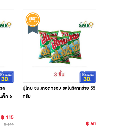
 รส
ปูไทย ขนมทอดกรอบ รสโนริสาหร่าย 55
(แพ็ก 6
กรัม
฿ 115
฿ 60
฿ 120