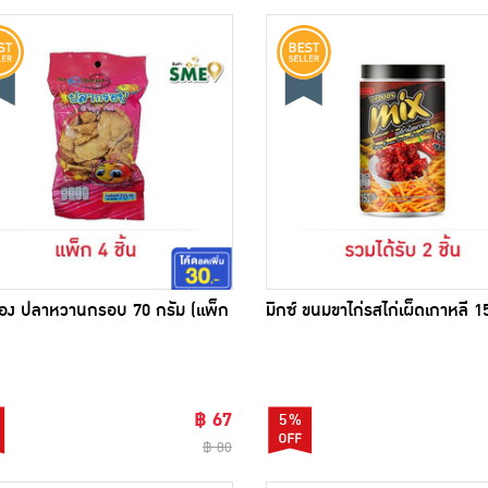
อง ปลาหวานกรอบ 70 กรัม (แพ็ก
มิกซ์ ขนมขาไก่รสไก่เผ็ดเกาหลี 1
฿ 67
5%
฿ 80