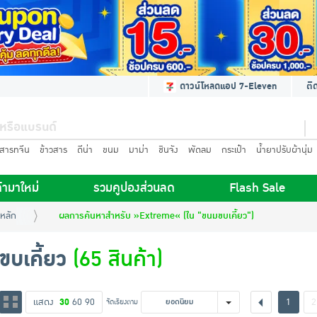
ดาวน์โหลดแอป 7-Eleven
ติ
นสารทจีน
ข้าวสาร
ดีน่า
ขนม
มาม่า
ชินจัง
พัดลม
กระเป๋า
น้ำยาปรับผ้านุ่ม
้ามาใหม่
รวมคูปองส่วนลด
Flash Sale
หลัก
ผลการค้นหาสำหรับ »Extreme« (ใน "ขนมขบเคี้ยว")
บเคี้ยว
(65 สินค้า)
แสดง
30
60
90
1
2
จัดเรียงตาม
ยอดนิยม