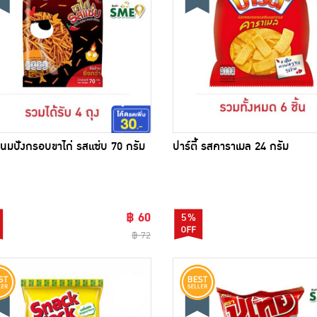
 ขนมปังกรอบขาไก่ รสแซ่บ 70 กรัม
ปาร์ตี้ รสคาราเมล 24 กรัม
฿ 60
5%
฿ 72