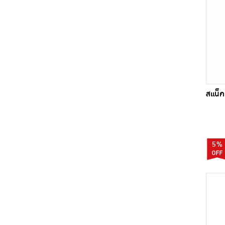
สแน็คแ
5%