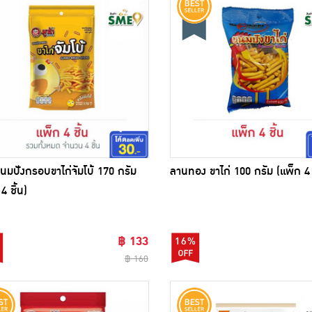
 ขนมปังกรอบขาไก่จัมโบ้ 170 กรัม
ลานทอง ขาไก่ 100 กรัม (แพ็ก 4 ช
4 ชิ้น)
฿ 133
16%
฿ 160