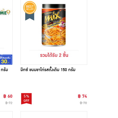
 กรัม
มิกซ์ ขนมขาไก่รสดั้งเดิม 150 กรัม
฿ 60
฿ 74
5%
฿ 72
฿ 78