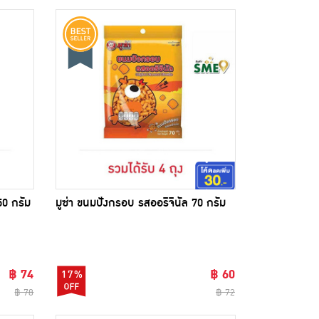
50 กรัม
มูซ่า ขนมปังกรอบ รสออริจินัล 70 กรัม
฿ 74
฿ 60
17%
฿ 78
฿ 72