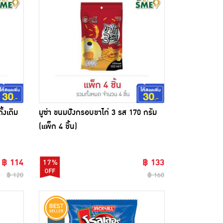
้งเดิม
มูซ่า ขนมปังกรอบขาไก่ 3 รส 170 กรัม
(แพ็ก 4 ชิ้น)
฿ 114
฿ 133
17%
฿ 120
฿ 160