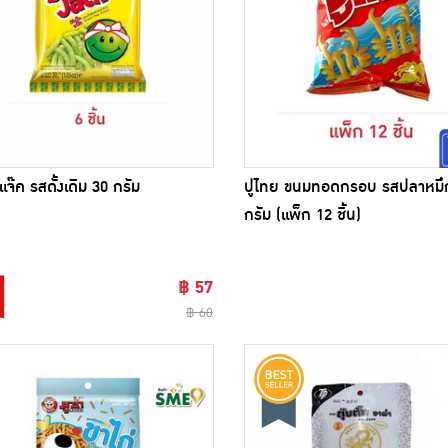
จ๊ค รสดั้งเดิม 30 กรัม
ปูไทย ขนมทอดกรอบ รสปลาหมึ
กรัม (แพ็ก 12 ชิ้น)
฿ 57
฿ 60