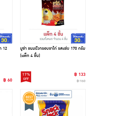
ก 12
มูซ่า ขนมปังกรอบขาไก่ รสแซ่บ 170 กรัม
(แพ็ก 4 ชิ้น)
฿ 133
17%
฿ 60
฿ 160