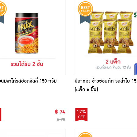
 ขนมขาไก่รสฮอตชิลลี่ 150 กรัม
ปลาทอง ข้าวซอยตัด รสลำไย 15
(แพ็ก 6 ชิ้น)
฿ 74
17%
฿ 78