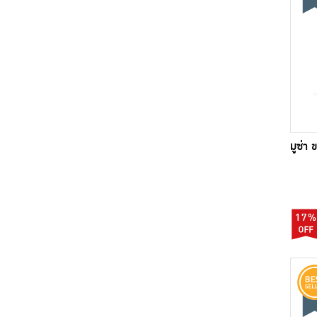
มูซ่า
17%