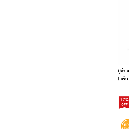
สแนคทาวน์ (2)
สแน็คแจ๊ค (3)
อาริงาโต (2)
อาโทริ (1)
อิมพีเรียล (1)
เพชรบ้านแจม (2)
แน็คเก็ต (2)
มูซ่า
แม่สมาน (2)
(แพ็ก 
โรลเลอร์โคสเตอร์ (1)
โลตัส (2)
17%
โอพัพ (1)
โอรีโอ (2)
ไดโนพาร์ค (1)
ไทยซิตี้ฟู้ด (1)