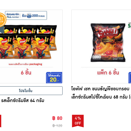
โอพัฟ เชค ขนมธัญพืชอบกรอบ
โปรโมชั่น
เอ็กซ์ตรีมสไปซี่โคเรียน 68 กรัม 
้ รสเอ็กซ์ตรีมชีส 64 กรัม
ชิ้น)
฿ 80
4%
฿ 120