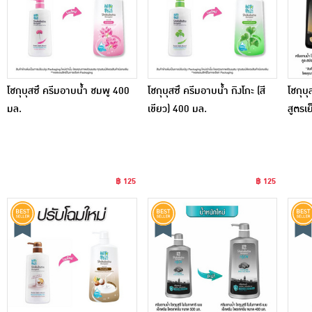
โชกุบุสซึ ครีมอาบน้ำ ชมพู 400
โชกุบุสซึ ครีมอาบน้ำ กิงโกะ (สี
โชกุบ
มล.
เขียว) 400 มล.
สูตรเ
฿ 125
฿ 125