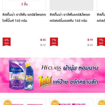
ซิสเท็มม่า ยาสีฟัน แคร์&โพรเทค
ซิสเท็มม่า ยาสีฟันแคร์&โพรเท
ซิสเท
ไอซี่มิ้นต์ 140 กรัม
คท์เชอร์รี่บลอสซัม 140 กรัม
คท์สปร
(แพ็กคู่)
6%
฿ 85
7%
฿ 79
7%
฿ 90
฿ 85