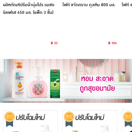
ผลิตภัณฑ์ปรับผ้านุ่มโปร เนเชอ
ไฟท์ ขจัดคราบ ถุงเติม 800 มล.
ไฟท์ 
รัลเฟรช 450 มล. (แพ็ก 3 ชิ้น)
฿ 33
฿ 104