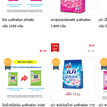
โปร ผงซักฟอก สวีทฟล
เปาซุปเปอร์ซอฟท์ ผงซักฟอก
เปา เ
อรัล 2400 กรัม
1,800 กรัม
กรัม (
12%
฿ 99
฿ 150
฿ 112
โปรไวท์รีเทิร์น ผงซักฟอก 2400
เปา ซุปเปอร์ไวท์ ผงซักฟอก 110
เปา ซ