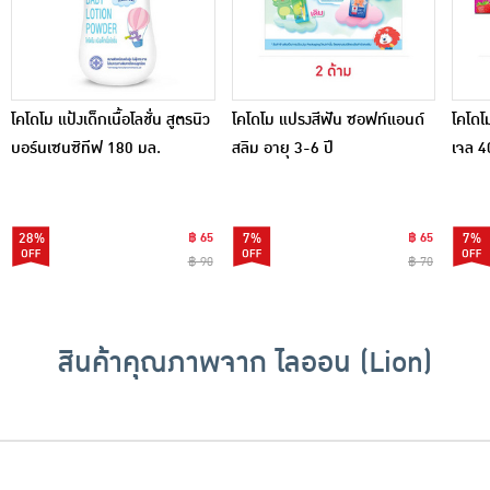
โคโดโม แป้งเด็กเนื้อโลชั่น สูตรนิว
โคโดโม แปรงสีฟัน ซอฟท์แอนด์
โคโดโ
บอร์นเซนซิทีฟ 180 มล.
สลิม อายุ 3-6 ปี
เจล 4
28%
฿ 65
7%
฿ 65
7%
฿ 90
฿ 70
สินค้าคุณภาพจาก ไลออน (Lion)