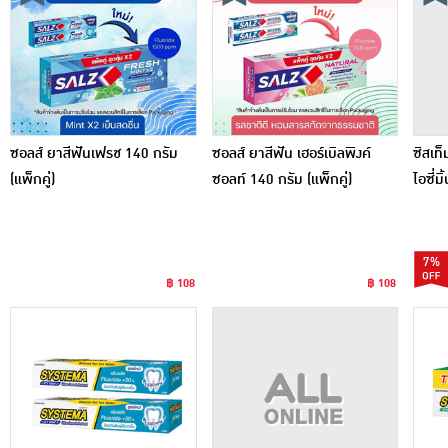
ซอลส์ ยาสีฟันเฟรช 140 กรัม
ซอลส์ ยาสีฟัน เฮอร์เบิลพิงค์
ซิสเท
(แพ็กคู่)
ซอลท์ 140 กรัม (แพ็กคู่)
ไอซี่ม
7%
฿ 108
฿ 108