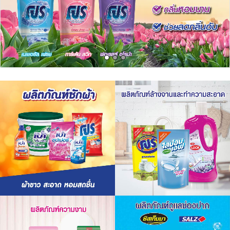
เครื่องปรุงรสและของแห้ง
ขนมขบเคี้ยว และช็อคโกแลต
อาหารสด ผัก ผลไม้และเบเกอรี่