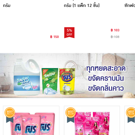
กรัม
กรัม (1 แพ็ก 12 ชิ้น)
ซักฟอ
5%
฿ 103
฿ 150
฿ 108