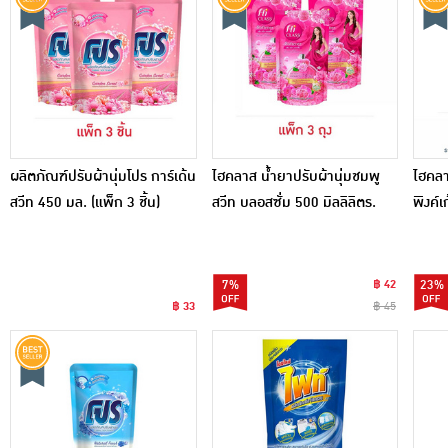
ผลิตภัณฑ์ปรับผ้านุ่มโปร การ์เด้น
ไฮคลาส น้ำยาปรับผ้านุ่มชมพู
ไฮคลา
สวีท 450 มล. (แพ็ก 3 ชิ้น)
สวีท บลอสซั่ม 500 มิลลิลิตร.
พิงค์เ
แพ็ค 3 ถุง
7%
฿ 42
23%
฿ 33
฿ 45