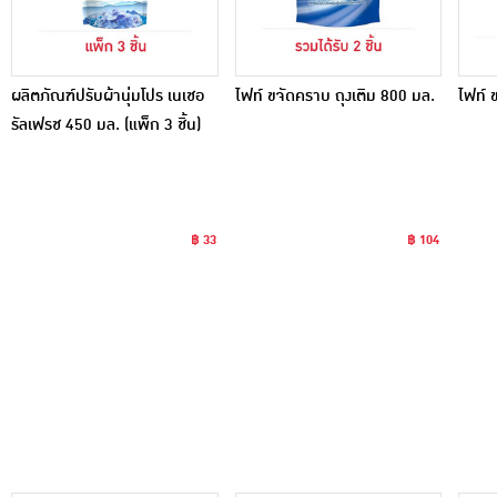
ผลิตภัณฑ์ปรับผ้านุ่มโปร เนเชอ
ไฟท์ ขจัดคราบ ถุงเติม 800 มล.
ไฟท์ 
รัลเฟรช 450 มล. (แพ็ก 3 ชิ้น)
฿ 33
฿ 104