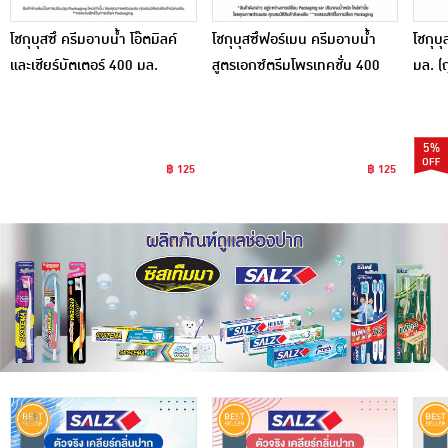
โชกุบุสซึ ครีมอาบน้ำ โอ๊ตมิลค์
โชกุบุสซึฟอร์เมน ครีมอาบน้ำ
โชกุบ
และเชียร์บัตเตอร์ 400 มล.
สูตรเอกซ์ตรีมโพรเทคชั่น 400
มล. (ถ
มล.
5%
฿ 125
฿ 125