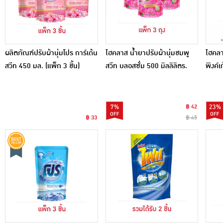
ผลิตภัณฑ์ปรับผ้านุ่มโปร การ์เด้น
ไฮคลาส น้ำยาปรับผ้านุ่มชมพู
ไฮคลา
สวีท 450 มล. (แพ็ก 3 ชิ้น)
สวีท บลอสซั่ม 500 มิลลิลิตร.
พิงค์เ
แพ็ค 3 ถุง
7%
฿ 42
23%
฿ 33
฿ 45