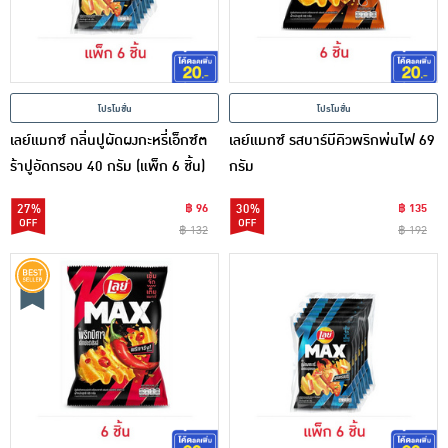
โปรโมชั่น
โปรโมชั่น
เลย์แมกซ์ กลิ่นปูผัดผงกะหรี่เอ็กซ์ต
เลย์แมกซ์ รสบาร์บีคิวพริกพ่นไฟ 69
ร้าปูอัดกรอบ 40 กรัม (แพ็ก 6 ชิ้น)
กรัม
27%
฿ 96
30%
฿ 135
฿ 132
฿ 192