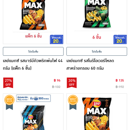
โปรโมชั่น
โปรโมชั่น
เลย์แมกซ์ รสบาร์บีคิวพริกพ่นไฟ 44
เลย์แมกซ์ รสโนริโอเวอร์โหลด
กรัม (แพ็ก 6 ชิ้น)
สาหร่ายกรอบ 60 กรัม
27%
฿ 96
30%
฿ 135
฿ 132
฿ 192