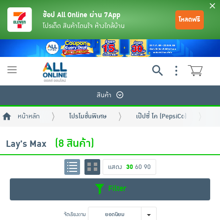
ช้อป All Online ผ่าน 7App
โหลดฟรี
โปรเด็ด สินค้าโดนใจ ห้างใกล้บ้าน
Toggle
navigation
สินค้า
หน้าหลัก
โปรโมชั่นพิเศษ
เป๊ปซี่ โค (PepsiCo)
L
(8 สินค้า)
Lay's Max
แสดง
30
60
90
ย้อนกลับ
ย้อนกลับ
ย้อนกลับ
ย้อนกลับ
ย้อนกลับ
ย้อนกลับ
ย้อนกลับ
ย้อนกลับ
ย้อนกลับ
ย้อนกลับ
ย้อนกลับ
Filter
เครื่องดื่มและผงชงดื่ม
มือถือ
พระเครื่อง test pop
จัดเรียงตาม
ยอดนิยม