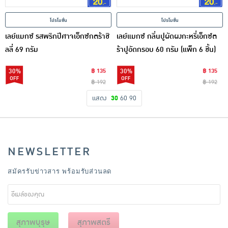
โปรโมชั่น
โปรโมชั่น
เลย์แมกซ์ รสพริกปีศาจเอ็กซ์กตร้าชิ
เลย์แมกซ์ กลิ่นปูผัดผงกะหรี่เอ็กซ์ต
ลลี่ 69 กรัม
ร้าปูอัดกรอบ 60 กรัม (แพ็ก 6 ชิ้น)
30%
฿ 135
30%
฿ 135
฿ 192
฿ 192
แสดง
30
60
90
NEWSLETTER
สมัครรับข่าวสาร พร้อมรับส่วนลด
สุภาพบุรุษ
สุภาพสตรี