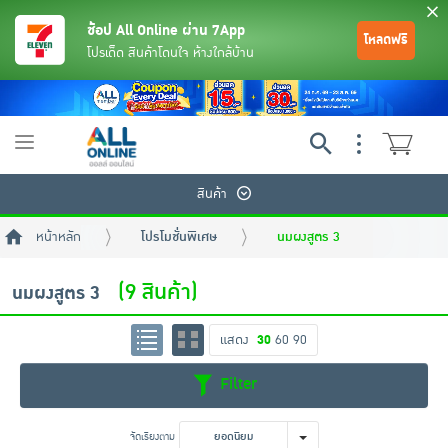
ช้อป All Online ผ่าน 7App
โหลดฟรี
โปรเด็ด สินค้าโดนใจ ห้างใกล้บ้าน
Toggle
navigation
สินค้า
หน้าหลัก
โปรโมชั่นพิเศษ
นมผงสูตร 3
(9 สินค้า)
นมผงสูตร 3
แสดง
30
60
90
ย้อนกลับ
ย้อนกลับ
ย้อนกลับ
ย้อนกลับ
ย้อนกลับ
ย้อนกลับ
ย้อนกลับ
ย้อนกลับ
ย้อนกลับ
ย้อนกลับ
ย้อนกลับ
Filter
เครื่องดื่มและผงชงดื่ม
มือถือ
พระเครื่อง test pop
จัดเรียงตาม
ยอดนิยม