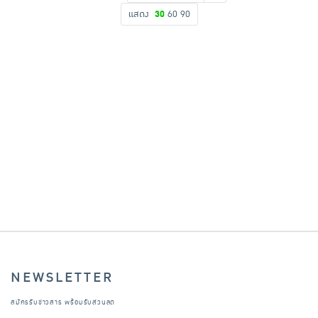
แสดง
30
60
90
เครื่องปรุงรสและของแห้ง
ขนมขบเคี้ยว และช็อคโกแลต
อาหารสด ผัก ผลไม้และเบเกอรี่
NEWSLETTER
สมัครรับข่าวสาร พร้อมรับส่วนลด