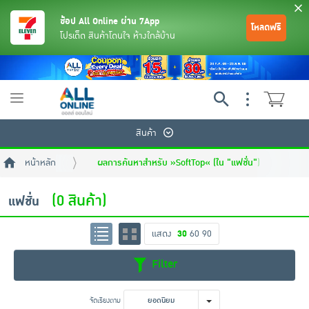
ช้อป All Online ผ่าน 7App
โหลดฟรี
โปรเด็ด สินค้าโดนใจ ห้างใกล้บ้าน
Toggle
navigation
สินค้า
หน้าหลัก
ผลการค้นหาสำหรับ »SoftTop« (ใน "แฟชั่น")
(0 สินค้า)
แฟชั่น
แสดง
30
60
90
ย้อนกลับ
ย้อนกลับ
ย้อนกลับ
ย้อนกลับ
ย้อนกลับ
ย้อนกลับ
ย้อนกลับ
ย้อนกลับ
ย้อนกลับ
ย้อนกลับ
ย้อนกลับ
Filter
เครื่องดื่มและผงชงดื่ม
มือถือ
พระเครื่อง test pop
จัดเรียงตาม
ยอดนิยม