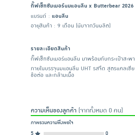
กิ๊ฟเซ็ทซัมเมอร์นมแอนลีน x Butterbear 202
แบรนด์ :
แอนลีน
อายุสินค้า : 9 เดือน (นับจากวันผลิต)
รายละเอียดสินค้า
กิ๊ฟเซ็ทซัมเมอร์แอนลีน มาพร้อมกับกระเป๋าสะพ
ภายในบรรจุนมแอนลีน UHT รสจืด สูตรแคลเซียมเ
ข้อต่อ และกล้ามเนื้อ
ความเห็นของลูกค้า
(จากทั้งหมด 0 คน)
ภาพรวมความพึงพอใจ
5
0