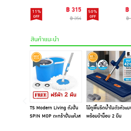
(แพ็ก 6 ชิ้น)
PRINCESS 5 (ผู้หญิงเซ็ก
฿ 315
฿
11%
50%
฿ 354
฿ 
สินค้าแนะนำ
TS Modern Living ถังปั่น
ไม้ถูพื้นรีดน้ำในตัวหัวแ
SPIN MOP ตะกร้าปั่นแห้งส
พร้อมผ้าม็อบ 2 ผืน
แตนเลสไซส์มินิ รุ่น