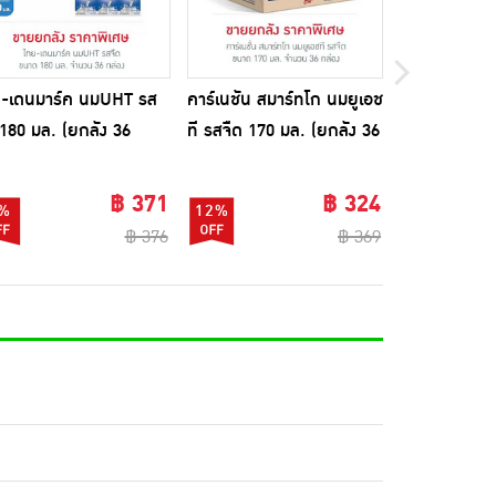
-เดนมาร์ค นมUHT รส
คาร์เนชัน สมาร์ทโก นมยูเอช
137 ดีกรี นม
 180 มล. (ยกลัง 36
ที รสจืด 170 มล. (ยกลัง 36
ไม่หวาน 180 
อง)
กล่อง)
กล่อง)
฿ 371
฿ 324
%
12%
10%
฿ 376
฿ 369