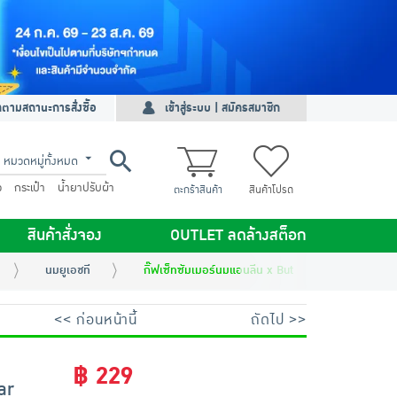
ดตามสถานะการสั่งซื้อ
เข้าสู่ระบบ | สมัครสมาชิก
หมวดหมู่ทั้งหมด
ว
กระเป๋า
น้ำยาปรับผ้า
ตะกร้าสินค้า
สินค้าโปรด
สินค้าสั่งจอง
OUTLET ลดล้างสต็อก
นมยูเอชที
กิ๊ฟเซ็ทซัมเมอร์นมแอนลีน x Butterbear 2026 (คละแบ
<< ก่อนหน้านี้
ถัดไป >>
฿ 229
ar