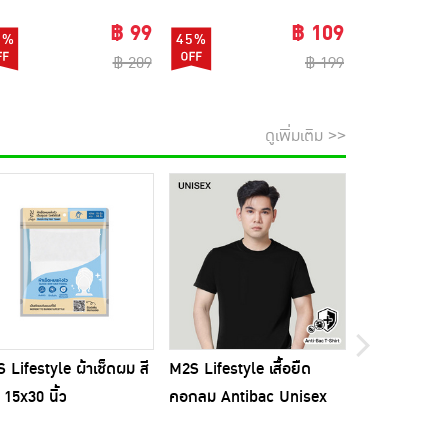
฿ 99
฿ 109
3%
45%
82%
฿ 209
฿ 199
ดูเพิ่มเติม >>
 Lifestyle ผ้าเช็ดผม สี
M2S Lifestyle เสื้อยืด
ไม้ถูพื้นรีดน้
ขออภัยส
 15x30 นิ้ว
คอกลม Antibac Unisex
พร้อมผ้าม็อบ
สีดำ