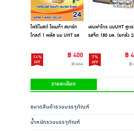
โฟร์โมสต์ โอเมก้า สมาร์ท
เอนฟาโกร นมUHT สูตร
โกลด์ 1 พลัส นม UHT รส
รสจืด 180 มล. (ยกลัง 2
จืด 180 มล (ยกลัง24กล่อง)
กล่อง)
฿ 400
฿ 
14%
7%
฿ 464
฿ 
รายละเอียด
ขนาดสินค้ารวมบรรจุภัณฑ์
น้ำหนักรวมบรรจุภัณฑ์