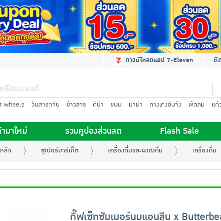
ดาวน์โหลดแอป 7-Eleven
ติ
t wheels
วันสารทจีน
ข้าวสาร
ดีน่า
ขนม
มาม่า
กางเกงชินจัง
พัดลม
แก้
้ามาใหม่
รวมคูปองส่วนลด
Flash Sale
หลัก
ซูเปอร์มาร์เก็ต
เครื่องดื่มและผงชงดื่ม
เครื่องดื่ม
กิ๊ฟเซ็ทซัมเมอร์นมแอนลีน x Butterbe