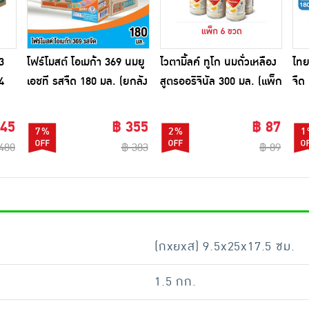
3
โฟร์โมสต์ โอเมก้า 369 นมยู
ไวตามิ้ลค์ ทูโก นมถั่วเหลือง
ไทย
4
เอชที รสจืด 180 มล. (ยกลัง
สูตรออริจินัล 300 มล. (แพ็ก
จืด
36 กล่อง)
6 ขวด)
กล่
445
฿ 355
฿ 87
7%
2%
1
480
฿ 383
฿ 89
(กxยxส) 9.5x25x17.5 ซม.
1.5 กก.