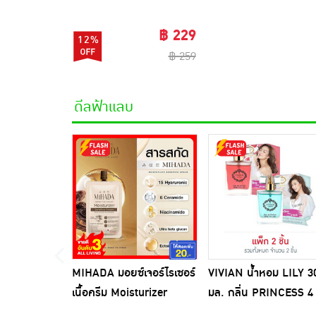
คละสี)
฿ 229
12%
฿ 259
ดีลฟ้าแลบ
MIHADA มอยซ์เจอร์ไรเซอร์
VIVIAN น้ำหอม LILY 3
เนื้อครีม Moisturizer
มล. กลิ่น PRINCESS 4
Sensitive Cream 7 กรัม
(ผู้ชายมีเสน่ห์) +