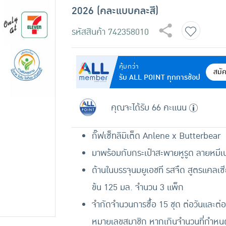
2026 (คละแบบคละสี)
รหัสสินค้า
742358010
คุ้มกว่า
สมั
รับ ALL POINT ทุกการช้อป
คุณจะได้รับ 66 คะแนน
กิ๊ฟเซ็ทลิมิเต็ด Anlene x Butterbear
มาพร้อมกับกระเป๋าสะพายหูรูด ลายหมีเ
ด้านในบรรจุนมยูเอชที รสจืด สูตรแคลเซี
ข้น 125 มล. จำนวน 3 แพ็ก
จำกัดจำนวนการซื้อ 15 ชุด ต่อวันและต่อ
หมายเลขสมาชิก หากเกินจำนวนที่กำหนด