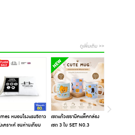
ดูเพิ่มเติม >>
ames หมอนโรงแรม5ดาว
เซตแก้วเซรามิคแพ็คกล่อง
Biocap วิตาม
ังเคราะห์ ขนห่านเทียม
เซต 3 ใบ SET NO.3
แคปซูล