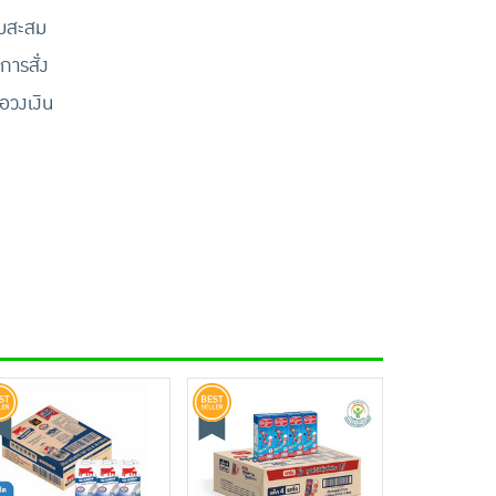
้มสะสม
การสั่ง
ือวงเงิน