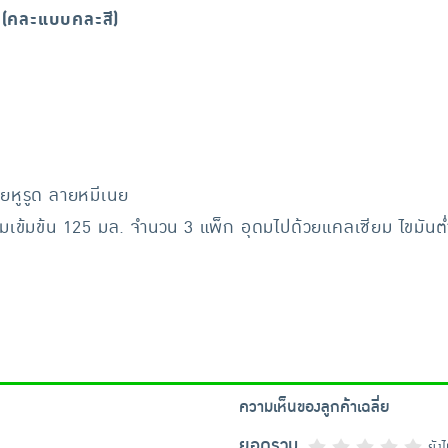
6 (คละแบบคละสี)
ายหูรูด ลายหมีเนย
ข้มข้น 125 มล. จำนวน 3 แพ็ก อุดมไปด้วยแคลเซียม ไขมันต่
ความเห็นของลูกค้าเฉลี่ย
ยอดรวม
ยัง