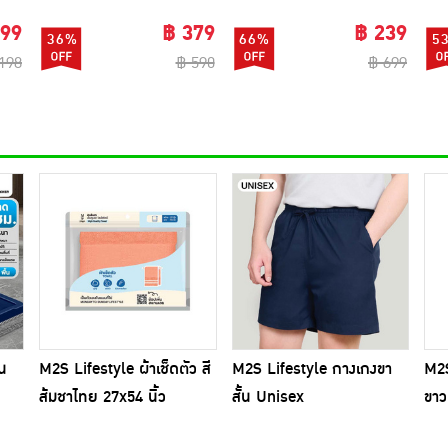
ซี่)
 99
฿ 379
฿ 239
36%
66%
5
198
฿ 590
฿ 699
บน
M2S Lifestyle ผ้าเช็ดตัว สี
M2S Lifestyle กางเกงขา
M2S
ส้มชาไทย 27x54 นิ้ว
สั้น Unisex
ขาว