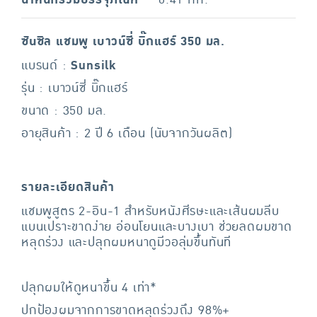
ซันซิล แชมพู เบาวน์ซี่ บิ๊กแฮร์ 350 มล.
แบรนด์ :
Sunsilk
รุ่น : เบาวน์ซี่ บิ๊กแฮร์
ขนาด : 350 มล.
อายุสินค้า : 2 ปี 6 เดือน (นับจากวันผลิต)
รายละเอียดสินค้า
แชมพูสูตร 2-อิน-1 สำหรับหนังศีรษะและเส้นผมลีบ
แบนเปราะขาดง่าย อ่อนโยนและบางเบา ช่วยลดผมขาด
หลุดร่วง และปลุกผมหนาดูมีวอลุ่มขึ้นทันที
ปลุกผมให้ดูหนาขึ้น 4 เท่า*
ปกป้องผมจากการขาดหลุดร่วงถึง 98%+