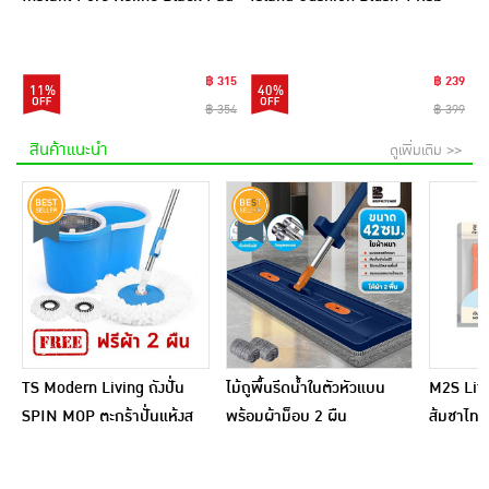
9แผ่น (แพ็ก6)
฿ 315
฿ 239
11%
40%
฿ 354
฿ 399
สินค้าแนะนำ
ดูเพิ่มเติม >>
TS Modern Living ถังปั่น
ไม้ถูพื้นรีดน้ำในตัวหัวแบน
M2S Lifes
SPIN MOP ตะกร้าปั่นแห้งส
พร้อมผ้าม็อบ 2 ผืน
ส้มชาไทย
แตนเลสไซส์มินิ รุ่น
CLEANING0019