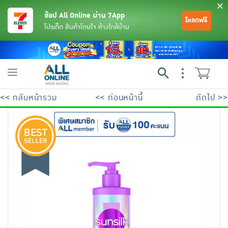
ช้อป All Online ผ่าน 7App
โหลดฟรี
โปรเด็ด สินค้าโดนใจ ห้างใกล้บ้าน
Toggle
navigation
<< กลับหน้ารวม
<< ก่อนหน้านี้
ถัดไป >>
ย้อนกลับ
ย้อนกลับ
ย้อนกลับ
ย้อนกลับ
ย้อนกลับ
ย้อนกลับ
ย้อนกลับ
ย้อนกลับ
ย้อนกลับ
ย้อนกลับ
ย้อนกลับ
เครื่องดื่มและผงชงดื่ม
มือถือ
พระเครื่อง test pop