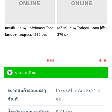
แพนทีน แชมพู แฮร์ฟอลคอนโทรล
เคลียร์ แชมพู ไอซ์คูลเมนทอล (ฟ้า)
(ลดผมขาดหลุดล่วง) 380 มล.
370 มล.
฿ 189
฿ 189
รายละเอียด
ขนาดสินค้ารวมบรรจุ
(กxยxส) 5.7x5.8x21.3
ภัณฑ์
ซม.
น้ำหนักรวมบรรจุภัณฑ์
0.41 กก.