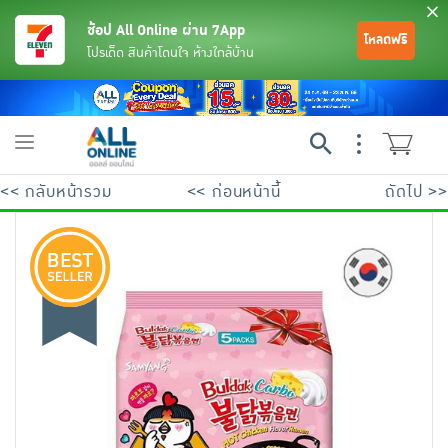
ช้อป All Online ผ่าน 7App
โหลดฟรี
โปรเด็ด สินค้าโดนใจ ห้างใกล้บ้าน
Toggle
navigation
<< กลับหน้ารวม
<< ก่อนหน้านี้
ถัดไป >>
ย้อนกลับ
ย้อนกลับ
ย้อนกลับ
ย้อนกลับ
ย้อนกลับ
ย้อนกลับ
ย้อนกลับ
ย้อนกลับ
ย้อนกลับ
ย้อนกลับ
ย้อนกลับ
เครื่องดื่มและผงชงดื่ม
มือถือ
พระเครื่อง test pop