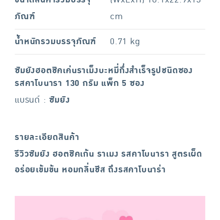
ขนาดสินค้ารวมบรรจุ
(WxLxH) 16.1x22.9x13
ภัณฑ์
cm
น้ำหนักรวมบรรจุภัณฑ์
0.71 kg
ซัมยังฮอตชิคเค่นราเม็งบะหมี่กึ่งสำเร็จรูปชนิดซอง
รสคาโบนารา 130 กรัม แพ็ก 5 ซอง
แบรนด์ :
ซัมยัง
รายละเอียดสินค้า
รีวิวซัมยัง ฮอตชิคเก้น ราเมง รสคาโบนารา สูตรเผ็ด
อร่อยเข้มข้น หอมกลิ่นชีส ถึงรสคาโบนาร่า