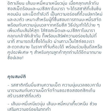
อิตาเลียน เส้นบะหมี่หนาเหนียวนุ่ม เมื่อคลุกเคล้ากับ
ซอสเผ็ดร้อนและผงชีสคาโบนารา จะได้รสชาติที่เข้มข้น
หอมมัน และเผ็ดกำลังดี เป็นความอร่อยที่ทั้งแปลกใหม่
และลงตัว เหมาะสำหรับผู้ที่ชื่นชอบการทานบะหมี่รสจัด
พร้อมกับความนุ่มนวลจากครีมชีส วิธีปรุงทำได้ง่าย ๆ
เพียงต้มเส้นให้สุก ใส่ซอสเผ็ดและผงชีสคาโบนารา
คลุกเคล้าให้เข้ากัน ก็พร้อมเสิร์ฟความอร่อยในไม่กี่
นาที สามารถสั่งซื้อได้แล้ว ผ่านทางเว็บไซต์ของเรา
สะดวกสบาย ในราคาที่จับต้องได้ พร้อมร่วมลุ้นดีลหรือ
คูปองพิเศษ ๆ สำหรับคุณลูกค้าทุกท่านได้อีกมากมาย
ช้อปเลย!
คุณสมบัติ
- รสชาติครีมมี่ผสานความเผ็ด ความนุ่มนวลของคาโบ
นาราผสมกับความเผ็ดจัดจ้านของซอสฮอตชิคเก้น
สร้างรสชาติที่ลงตัว
- เส้นบะหมี่เหนียวนุ่ม เส้นบะหมี่หนาเคี้ยวหนึบ ช่วย
เสริมความอร่อยในทุกคำ