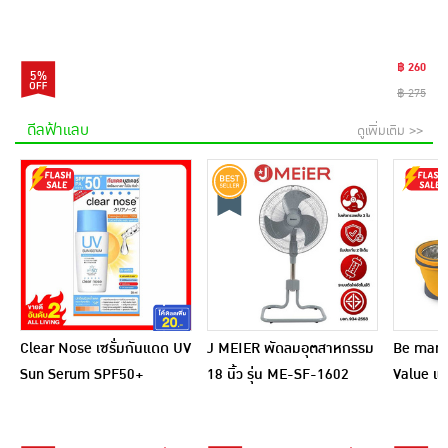
฿ 260
5%
฿ 275
ดีลฟ้าแลบ
ดูเพิ่มเติม >>
Clear Nose เซรั่มกันแดด UV
J MEIER พัดลมอุตสาหกรรม
Be man ชุ
Sun Serum SPF50+
18 นิ้ว รุ่น ME-SF-1602
Value แถ
PA++++ 28 มล.
ไฟเบอร์ 1