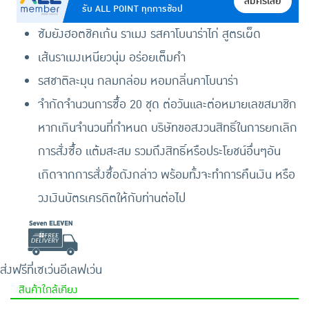
สมัครเลย
รับ ALL POINT ทุกการช้อป
ซัมยังฮอตชิคเก้น ราเมง รสคาโบนาร่าไก่ สูตรเผ็ด
เส้นราเมงเหนียวนุ่ม อร่อยเต็มคำ
รสชาติละมุน กลมกล่อม หอมกลิ่นคาโบนาร่า
จำกัดจำนวนการซื้อ 20 ชุด ต่อวันและต่อหมายเลขสมาชิก
หากเกินจำนวนที่กำหนด บริษัทขอสงวนสิทธิ์ในการยกเลิก
การสั่งซื้อ แต้มสะสม รวมถึงสิทธิ์หรือประโยชน์อื่นๆอัน
เกิดจากการสั่งซื้อดังกล่าว พร้อมทั้งจะทำการคืนเงิน หรือ
วงเงินบัตรเครดิตให้กับท่านต่อไป
ส่งฟรีที่เซเว่นอีเลฟเว่น
สินค้าใกล้เคียง