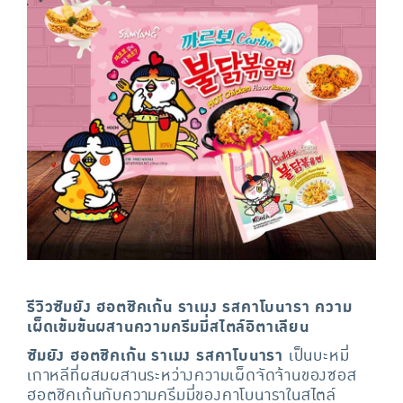
รีวิวซัมยัง ฮอตชิคเก้น ราเมง รสคาโบนารา ความ
เผ็ดเข้มข้นผสานความครีมมี่สไตล์อิตาเลียน
ซัมยัง ฮอตชิคเก้น ราเมง รสคาโบนารา
เป็นบะหมี่
เกาหลีที่ผสมผสานระหว่างความเผ็ดจัดจ้านของซอส
ฮอตชิคเก้นกับความครีมมี่ของคาโบนาราในสไตล์