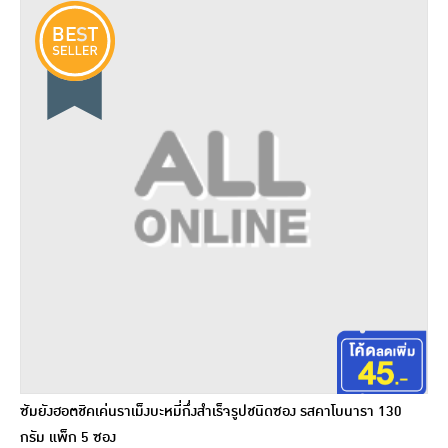
ซัมยังฮอตชิคเค่นราเม็งบะหมี่กึ่งสำเร็จรูปชนิดซอง รสคาโบนารา 130
กรัม แพ็ก 5 ซอง