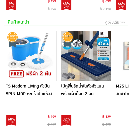
฿ 179
฿ 699
9%
68%
66%
฿ 196
฿ 2,190
สินค้าแนะนำ
ดูเพิ่มเติม >>
TS Modern Living ถังปั่น
ไม้ถูพื้นรีดน้ำในตัวหัวแบน
M2S Lifes
SPIN MOP ตะกร้าปั่นแห้งส
พร้อมผ้าม็อบ 2 ผืน
ส้มชาไทย
แตนเลสไซส์มินิ รุ่น
CLEANING0019
฿ 199
฿ 129
60%
32%
฿ 499
฿ 190