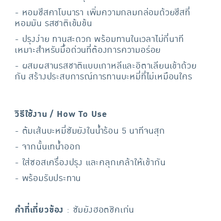
- หอมชีสคาโบนารา เพิ่มความกลมกล่อมด้วยชีสที่
หอมมัน รสชาติเข้มข้น
- ปรุงง่าย ทานสะดวก พร้อมทานในเวลาไม่กี่นาที
เหมาะสำหรับมื้อด่วนที่ต้องการความอร่อย
- ผสมผสานรสชาติแบบเกาหลีและอิตาเลียนเข้าด้วย
กัน สร้างประสบการณ์การทานบะหมี่ที่ไม่เหมือนใคร
วิธีใช้งาน / How To Use
- ต้มเส้นบะหมี่ซัมยังในน้ำร้อน 5 นาทีจนสุก
- จากนั้นเทน้ำออก
- ใส่ซอสเครื่องปรุง และคลุกเคล้าให้เข้ากัน
- พร้อมรับประทาน
คำที่เกี่ยวข้อง
: ซัมยังฮอตชิคเก่น