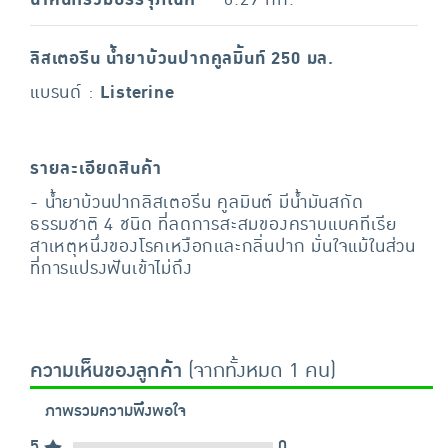
ลิสเตอรีน น้ำยาบ้วนปากคูลมิ้นท์ 250 มล.
แบรนด์ :
Listerine
รายละเอียดสินค้า
- น้ำยาบ้วนปากลิสเตอรีน คูลมินต์ มีน้ำมันสกัด
ธรรมชาติ 4 ชนิด ที่ลดการสะสมของคราบแบคทีเรีย
สาเหตุหนึ่งของโรคเหงือกและกลิ่นปาก มั่นใจแม้ในส่วน
ที่การแปรงฟันเข้าไม่ถึง
ความเห็นของลูกค้า
(จากทั้งหมด 1 คน)
ภาพรวมความพึงพอใจ
5
0