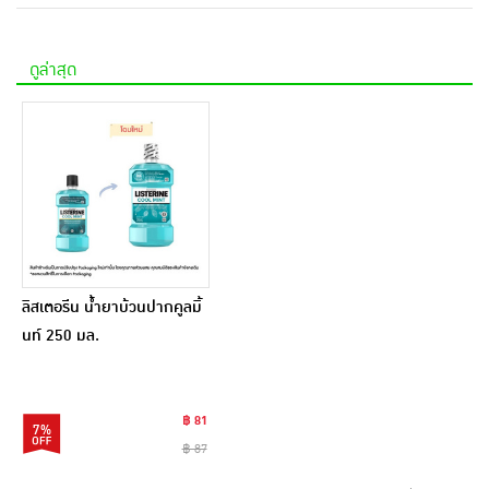
ดูล่าสุด
ลิสเตอรีน น้ำยาบ้วนปากคูลมิ้
นท์ 250 มล.
฿ 81
7%
฿ 87