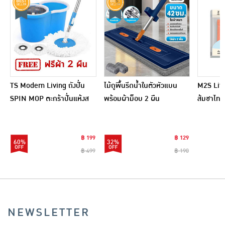
TS Modern Living ถังปั่น
ไม้ถูพื้นรีดน้ำในตัวหัวแบน
M2S Lifes
SPIN MOP ตะกร้าปั่นแห้งส
พร้อมผ้าม็อบ 2 ผืน
ส้มชาไทย
แตนเลสไซส์มินิ รุ่น
CLEANING0019
฿ 199
฿ 129
60%
32%
฿ 499
฿ 190
NEWSLETTER