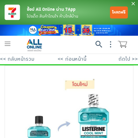
ช้อป All Online ผ่าน 7App
โหลดฟรี
โปรเด็ด สินค้าโดนใจ ห้างใกล้บ้าน
Toggle
navigation
<< กลับหน้ารวม
<< ก่อนหน้านี้
ถัดไป >>
ย้อนกลับ
ย้อนกลับ
ย้อนกลับ
ย้อนกลับ
ย้อนกลับ
ย้อนกลับ
ย้อนกลับ
ย้อนกลับ
ย้อนกลับ
ย้อนกลับ
ย้อนกลับ
เครื่องดื่มและผงชงดื่ม
มือถือ
พระเครื่อง test pop