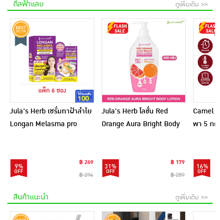
ดีลฟ้าแลบ
ดูเพิ่มเติม >>
Jula's Herb เซรั่มทาฝ้าลำไย
Jula's Herb โลชั่น Red
Camel เ
Longan Melasma pro
Orange Aura Bright Body
พา 5 กก.
Serum 8 มล. (6ซอง)
Lotion 400 กรัม
฿ 269
฿ 179
9%
31%
16%
฿ 294
฿ 259
สินค้าแนะนำ
ดูเพิ่มเติม >>