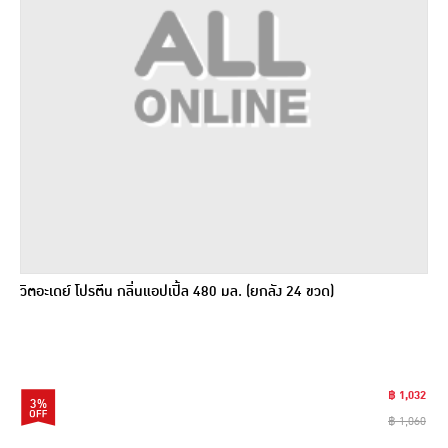
วิตอะเดย์ โปรตีน กลิ่นแอปเปิ้ล 480 มล. (ยกลัง 24 ขวด)
฿ 1,032
3%
฿ 1,060