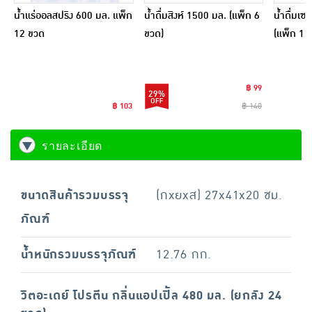
น้ำแร่ออลสปริง 600 มล. แพ็ก
น้ำดื่มสิงห์ 1500 มล. (แพ็ก 6
น้ำดื่มเซ
12 ขวด
ขวด)
(แพ็ก 12
฿ 99
29%
฿ 103
฿ 140
รายละเอียด
ขนาดสินค้ารวมบรรจุ
(กxยxส) 27x41x20 ซม.
ภัณฑ์
น้ำหนักรวมบรรจุภัณฑ์
12.76 กก.
วิตอะเดย์ โปรตีน กลิ่นแอปเปิ้ล 480 มล. (ยกลัง 24