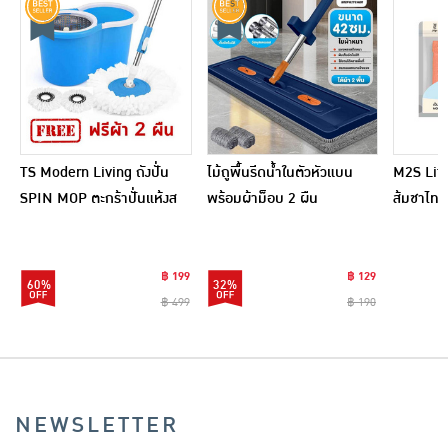
TS Modern Living ถังปั่น
ไม้ถูพื้นรีดน้ำในตัวหัวแบน
M2S Lifes
SPIN MOP ตะกร้าปั่นแห้งส
พร้อมผ้าม็อบ 2 ผืน
ส้มชาไทย
แตนเลสไซส์มินิ รุ่น
CLEANING0019
฿ 199
฿ 129
60%
32%
฿ 499
฿ 190
NEWSLETTER