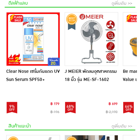
ดีลฟ้าแลบ
ดูเพิ่มเติม >>
Clear Nose เซรั่มกันแดด UV
J MEIER พัดลมอุตสาหกรรม
Be man ชุ
Sun Serum SPF50+
18 นิ้ว รุ่น ME-SF-1602
Value แถ
PA++++ 28 มล.
ไฟเบอร์ 1
฿ 179
฿ 699
9%
68%
66%
฿ 196
฿ 2,190
สินค้าแนะนำ
ดูเพิ่มเติม >>