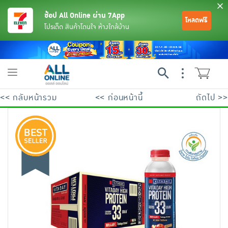
ช้อป All Online ผ่าน 7App
โหลดฟรี
โปรเด็ด สินค้าโดนใจ ห้างใกล้บ้าน
Toggle
navigation
<< กลับหน้ารวม
<< ก่อนหน้านี้
ถัดไป >>
ย้อนกลับ
ย้อนกลับ
ย้อนกลับ
ย้อนกลับ
ย้อนกลับ
ย้อนกลับ
ย้อนกลับ
ย้อนกลับ
ย้อนกลับ
ย้อนกลับ
ย้อนกลับ
เครื่องดื่มและผงชงดื่ม
มือถือ
พระเครื่อง test pop