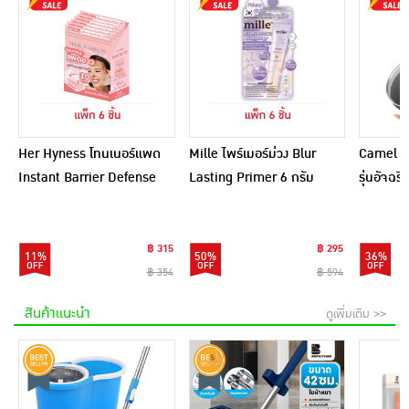
Her Hyness โทนเนอร์แพด
Mille ไพร์เมอร์ม่วง Blur
Camel กร
Instant Barrier Defense
Lasting Primer 6 กรัม
รุ่นอัจฉ
Platinum Pad 9แผ่น
(แพ็ก 6 ชิ้น)
(แพ็ก6)
฿ 315
฿ 295
11%
50%
36%
฿ 354
฿ 594
สินค้าแนะนำ
ดูเพิ่มเติม >>