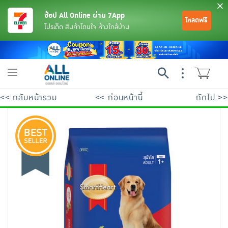
ช้อป All Online ผ่าน 7App
โหลดฟรี
โปรเด็ด สินค้าโดนใจ ห้างใกล้บ้าน
Toggle
navigation
<< กลับหน้ารวม
<< ก่อนหน้านี้
ถัดไป >>
ย้อนกลับ
ย้อนกลับ
ย้อนกลับ
ย้อนกลับ
ย้อนกลับ
ย้อนกลับ
ย้อนกลับ
ย้อนกลับ
ย้อนกลับ
ย้อนกลับ
ย้อนกลับ
เครื่องดื่มและผงชงดื่ม
มือถือ
พระเครื่อง test pop