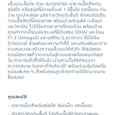
แข็งแรงเต็มวัย ด้วย สมาร์ทฮาร์ท อาหารเม็ดสำหรับ
สุนัขโต หรือสุนัขที่มีอายุตั้งแต่ 1 ปีขึ้นไป รสเนื้ออบ กิน
ง่าย ถูกปากสุนัข ผลิตจากวัตถุดิบชั้นดี คัดสรรโปรตีน
จากเนื้อสัตว์ที่มีคุณภาพ พร้อมด้วยธัญพืช เกลือแร่
และวิตามิน จึงได้รับสารอาหารที่ครบถ้วน พร้อมด้วย
คุณค่าจากน้ำมันปลาทะเลที่มีดีเอชเอ (DHA) และโอเม
ก้า 3 (Omega3) และเลซิทิน (Lecithin) ที่มีโคลีน
(Choline) ช่วยพัฒนาความจำที่ดี และเสริมพัฒนาการ
ทางสมองและสร้างความแข็งแรงให้หัวใจ ให้สุนัขของ
คุณมีสุขภาพดีจากภายในสู่ภายนอกพร้อมสนุกในทุก
วัน สามารถสั่งซื้อได้แล้ว ผ่านทางเว็บไซต์ของเรา
สะดวกสบาย ในราคาที่จับต้องได้ พร้อมร่วมลุ้นดีลหรือ
คูปองพิเศษ ๆ สำหรับคุณลูกค้าทุกท่านได้อีกมากมาย
ช้อปเลย!
คุณสมบัติ
- อาหารเม็ดสำหรับสุนัขโต ชนิดเม็ด รสเนื้ออบ
- คัดสรรวัตถุดิบชั้นดี โปรตีนเนื้อสัตว์คุณภาพและ