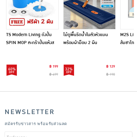
TS Modern Living ถังปั่น
ไม้ถูพื้นรีดน้ำในตัวหัวแบน
M2S Lifes
SPIN MOP ตะกร้าปั่นแห้งส
พร้อมผ้าม็อบ 2 ผืน
ส้มชาไทย
แตนเลสไซส์มินิ รุ่น
CLEANING0019
฿ 199
฿ 129
60%
32%
฿ 499
฿ 190
NEWSLETTER
สมัครรับข่าวสาร พร้อมรับส่วนลด