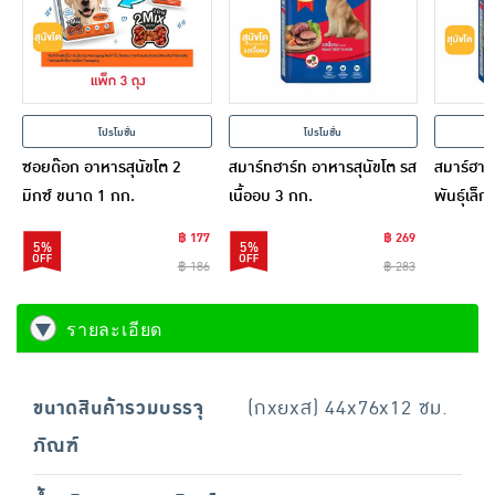
โปรโมชั่น
โปรโมชั่น
ซอยด๊อก อาหารสุนัขโต 2
สมาร์ทฮาร์ท อาหารสุนัขโต รส
สมาร์ฮาร
มิกซ์ ขนาด 1 กก.
เนื้ออบ 3 กก.
พันธุ์เล็
฿ 177
฿ 269
5%
5%
฿ 186
฿ 283
รายละเอียด
ขนาดสินค้ารวมบรรจุ
(กxยxส) 44x76x12 ซม.
ภัณฑ์