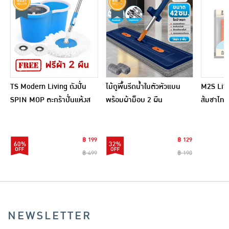
TS Modern Living ถังปั่น
ไม้ถูพื้นรีดน้ำในตัวหัวแบน
M2S Lifes
SPIN MOP ตะกร้าปั่นแห้งส
พร้อมผ้าม็อบ 2 ผืน
ส้มชาไทย
แตนเลสไซส์มินิ รุ่น
CLEANING0019
฿ 199
฿ 129
60%
32%
฿ 499
฿ 190
NEWSLETTER