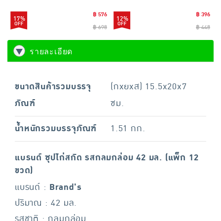
฿ 576
฿ 396
17%
12%
฿ 698
฿ 448
รายละเอียด
ขนาดสินค้ารวมบรรจุ
(กxยxส) 15.5x20x7
ภัณฑ์
ซม.
น้ำหนักรวมบรรจุภัณฑ์
1.51 กก.
แบรนด์ ซุปไก่สกัด รสกลมกล่อม 42 มล. (แพ็ก 12
ขวด)
แบรนด์ :
Brand's
ปริมาณ : 42 มล.
รสชาติ : กลมกล่อม