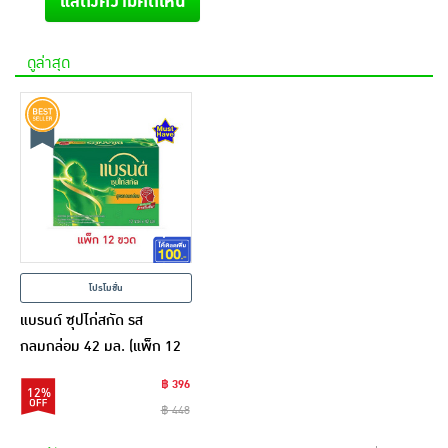
แสดงความคิดเห็น
ดูล่าสุด
โปรโมชั่น
แบรนด์ ซุปไก่สกัด รส
กลมกล่อม 42 มล. (แพ็ก 12
ขวด)
฿ 396
12%
฿ 448