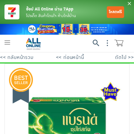
ช้อป All Online ผ่าน 7App
โหลดฟรี
โปรเด็ด สินค้าโดนใจ ห้างใกล้บ้าน
Toggle
navigation
<< กลับหน้ารวม
<< ก่อนหน้านี้
ถัดไป >>
ย้อนกลับ
ย้อนกลับ
ย้อนกลับ
ย้อนกลับ
ย้อนกลับ
ย้อนกลับ
ย้อนกลับ
ย้อนกลับ
ย้อนกลับ
ย้อนกลับ
ย้อนกลับ
เครื่องดื่มและผงชงดื่ม
มือถือ
พระเครื่อง test pop