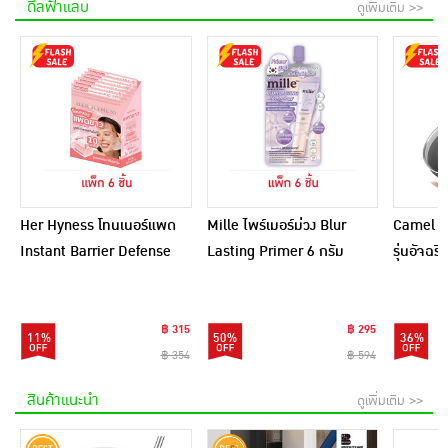
ดีลฟ้าแลบ
ดูเพิ่มเติม >>
Her Hyness โทนเนอร์แพด
Mille ไพร์เมอร์ม่วง Blur
Camel กร
Instant Barrier Defense
Lasting Primer 6 กรัม
รุ่นอัจฉ
Platinum Pad 9แผ่น
(แพ็ก 6 ชิ้น)
(แพ็ก6)
฿ 315
฿ 295
11%
50%
36%
฿ 354
฿ 594
สินค้าแนะนำ
ดูเพิ่มเติม >>