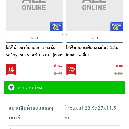
โปรโมชั่น
โปรโมชั่น
โซฟี ผ้าอนามัยแบบกางเกง รุ่น
โซฟี แบบกระชับกลางคืน 33ซม.
Safety Pants ไซซ์ XL-XXL (ห่อละ
(ห่อละ 14 ชิ้น)
2 ชิ้น)
฿ 162
฿ 88
8%
19%
฿ 177
฿ 108
รายละเอียด
ขนาดสินค้ารวมบรรจุ
(กxยxส) 23.9x27x11.5
ภัณฑ์
ซม.