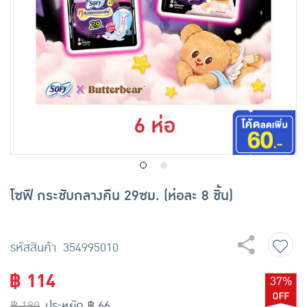
เครื่องปรุงรสและของแห้ง
ขนมขบเคี้ยว และช็อคโกแลต
อาหารสด ผัก ผลไม้และเบเกอรี่
โซฟี กระชับกลางคืน 29ซม. (ห่อละ 8 ชิ้น)
รหัสสินค้า 354995010
฿ 114
37%
฿ 180
ประหยัด ฿ 66