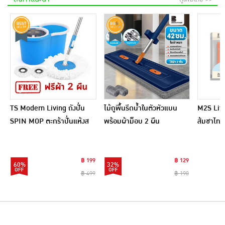
TS Modern Living ถังปั่น
ไม้ถูพื้นรีดน้ำในตัวหัวแบน
M2S Lifes
SPIN MOP ตะกร้าปั่นแห้งส
พร้อมผ้าม็อบ 2 ผืน
ส้มชาไทย
แตนเลสไซส์มินิ รุ่น
CLEANING0019
฿ 199
฿ 129
60%
32%
฿ 499
฿ 190