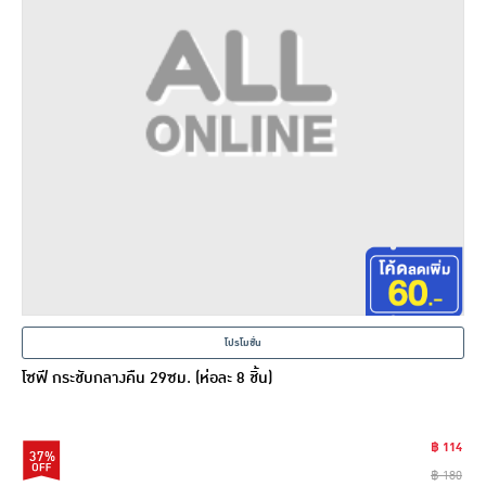
โปรโมชั่น
โซฟี กระชับกลางคืน 29ซม. (ห่อละ 8 ชิ้น)
฿ 114
37%
฿ 180