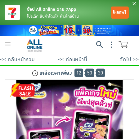
ช้อป All Online ผ่าน 7App
โหลดฟรี
โปรเด็ด สินค้าโดนใจ ห้างใกล้บ้าน
Toggle
navigation
<< กลับหน้ารวม
<< ก่อนหน้านี้
ถัดไป >>
เหลือเวลาเพียง
12
50
29
ย้อนกลับ
ย้อนกลับ
ย้อนกลับ
ย้อนกลับ
ย้อนกลับ
ย้อนกลับ
ย้อนกลับ
ย้อนกลับ
ย้อนกลับ
ย้อนกลับ
ย้อนกลับ
เครื่องดื่มและผงชงดื่ม
มือถือ
พระเครื่อง test pop