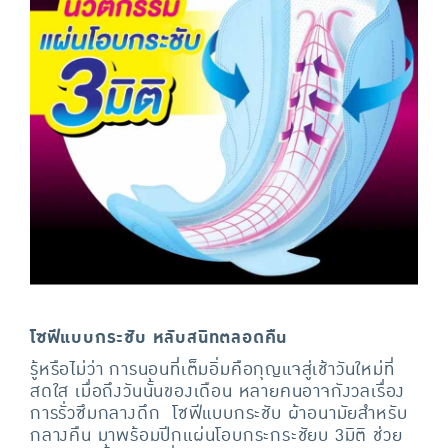
โซฟีแบบกระชับ หลับสนิทตลอดคืน
รู้หรือไม่ว่า การนอนที่เต็มอิ่มคือกุญแจสู่เช้าวันใหม่ที่
สดใส เมื่อถึงวันนั้นของเดือน หลายคนอาจกังวลเรื่อง
การรั่วซึมกลางดึก โซฟีแบบกระชับ ผ้าอนามัยสำหรับ
กลางคืน มาพร้อมปีกแผ่นโอบกระกระชัยบ 3มิติ ช่วย