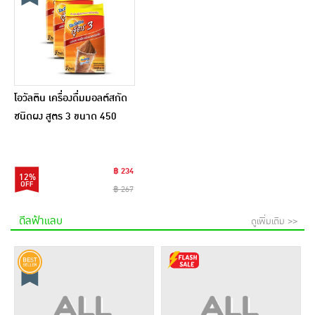
โอวัลติน เครื่องดื่มมอลต์สกัด
ชนิดผง สูตร 3 ขนาด 450
กรัม (แพ็ก 3 ถุง)
฿ 234
12%
฿ 267
ดีลฟ้าแลบ
ดูเพิ่มเติม >>