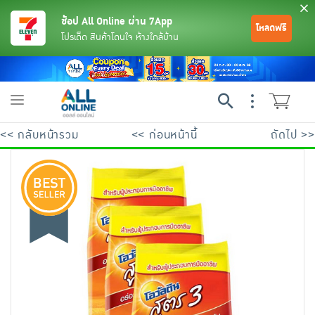
ช้อป All Online ผ่าน 7App
โหลดฟรี
โปรเด็ด สินค้าโดนใจ ห้างใกล้บ้าน
Toggle
navigation
<< กลับหน้ารวม
<< ก่อนหน้านี้
ถัดไป >>
ย้อนกลับ
ย้อนกลับ
ย้อนกลับ
ย้อนกลับ
ย้อนกลับ
ย้อนกลับ
ย้อนกลับ
ย้อนกลับ
ย้อนกลับ
ย้อนกลับ
ย้อนกลับ
เครื่องดื่มและผงชงดื่ม
มือถือ
พระเครื่อง test pop