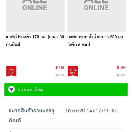
เบอร์ดี้ โรบัสต้า 170 มล. (ยกลัง 30
อิชิตันกรีนที น้ำผึ้งมะนาว 280 มล.
กระป๋อง)
(แพ็ก 6 ขวด)
฿ 418
฿ 104
9%
13%
฿ 459
฿ 120
รายละเอียด
ขนาดสินค้ารวมบรรจุ
(กxยxส) 14x17x20 ซม.
ภัณฑ์