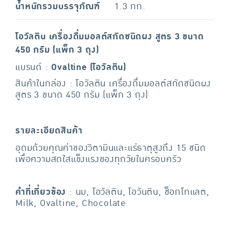
น้ำหนักรวมบรรจุภัณฑ์
1.3 กก.
โอวัลติน เครื่องดื่มมอลต์สกัดชนิดผง สูตร 3 ขนาด
450 กรัม (แพ็ก 3 ถุง)
แบรนด์ :
Ovaltine (โอวัลติน)
สินค้าในกล่อง : โอวัลติน เครื่องดื่มมอลต์สกัดชนิดผง
สูตร 3 ขนาด 450 กรัม (แพ็ก 3 ถุง)
รายละเอียดสินค้า
อุดมด้วยคุณค่าของวิตามินและแร่ธาตุสูงถึง 15 ชนิด
เพื่อความสดใสแข็งแรงของทุกวัยในครอบครัว
คำที่เกี่ยวข้อง
: นม, โอวัลติน, โอวันติน, ช็อกโกแลต,
Milk, Ovaltine, Chocolate