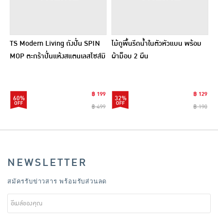
TS Modern Living ถังปั่น SPIN
ไม้ถูพื้นรีดน้ำในตัวหัวแบน พร้อม
MOP ตะกร้าปั่นแห้งสแตนเลสไซส์มิ
ผ้าม็อบ 2 ผืน
นิ รุ่น CLEANING0019
฿ 199
฿ 129
60%
32%
฿ 499
฿ 190
NEWSLETTER
สมัครรับข่าวสาร พร้อมรับส่วนลด