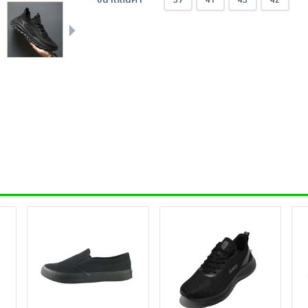
39
41
43
42