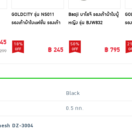
GOLDCITY รุ่น NS011
Baoji บาโอจิ รองเท้าผ้าใบผู้
GOL
รองเท้าผ้าใบแฟชั่น รองเท้า
หญิง รุ่น BJW832
รอง
สลิปออน
245
18%
50%
2
฿ 245
฿ 795
299
Black
0.5 กก.
 mesh DZ-3004