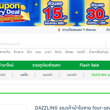
ดาวน์โหลดแอป 7-Eleven
ติ
นสารทจีน
ข้าวสาร
ดีน่า
ขนม
มาม่า
ชินจัง
พัดลม
กระเป๋า
น้ำยาปรับผ้านุ่ม
้ามาใหม่
รวมคูปองส่วนลด
Flash Sale
หลัก
แฟชั่น
รองเท้า
รองเท้า
DAZZLING รอ
DAZZLING รองเท้าผ้าใบชาย four-se