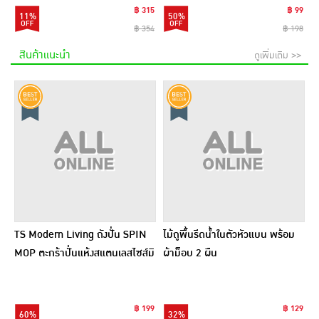
฿ 315
฿ 99
11%
50%
฿ 354
฿ 198
สินค้าแนะนำ
ดูเพิ่มเติม >>
TS Modern Living ถังปั่น SPIN
ไม้ถูพื้นรีดน้ำในตัวหัวแบน พร้อม
MOP ตะกร้าปั่นแห้งสแตนเลสไซส์มิ
ผ้าม็อบ 2 ผืน
นิ รุ่น CLEANING0019
฿ 199
฿ 129
60%
32%