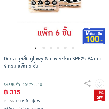
เครื่องปรุงรสและของแห้ง
ขนมขบเคี้ยว และช็อคโกแลต
อาหารสด ผัก ผลไม้และเบเกอรี่
Derra คูชชั่น glowy & coverskin SPF25 PA+++
4 กรัม แพ็ก 6 ชิ้น
รหัสสินค้า 664775010
฿ 315
11%
฿ 354
ประหยัด ฿ 39
ใช้ได้ตั้งแต่
02/08/2026 - 06/08/2026