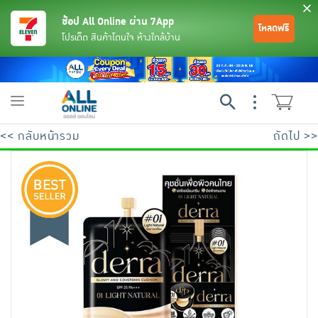
ช้อป All Online ผ่าน 7App
โหลดฟรี
โปรเด็ด สินค้าโดนใจ ห้างใกล้บ้าน
Toggle
navigation
<< กลับหน้ารวม
ถัดไป >>
ย้อนกลับ
ย้อนกลับ
ย้อนกลับ
ย้อนกลับ
ย้อนกลับ
ย้อนกลับ
ย้อนกลับ
ย้อนกลับ
ย้อนกลับ
ย้อนกลับ
ย้อนกลับ
เครื่องดื่มและผงชงดื่ม
มือถือ
พระเครื่อง test pop