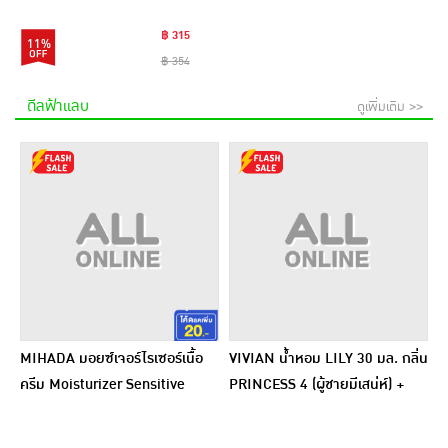
฿ 315
11%
฿ 354
ดีลฟ้าแลบ
ดูเพิ่มเติม >>
MIHADA มอยซ์เจอร์ไรเซอร์เนื้อ
VIVIAN น้ำหอม LILY 30 มล. กลิ่น
ครีม Moisturizer Sensitive
PRINCESS 4 (ผู้ชายมีเสน่ห์) +
Cream 7 กรัม (แพ็ก 6 ชิ้น)
PRINCESS 5 (ผู้หญิงเซ็กซี่)