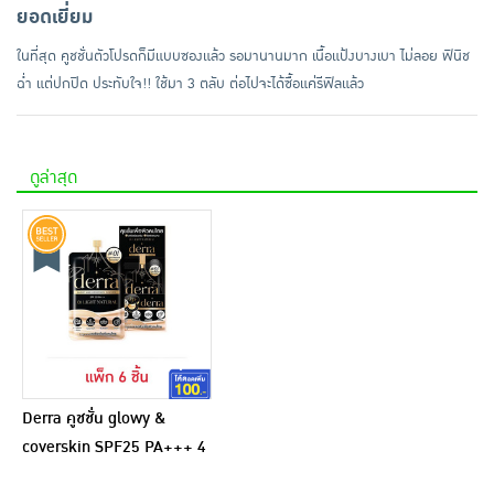
ยอดเยี่ยม
ในที่สุด คูชชั่นตัวโปรดก็มีแบบซองแล้ว รอมานานมาก เนื้อแป้งบางเบา ไม่ลอย ฟินิช
ฉ่ำ แต่ปกปิด ประทับใจ!! ใช้มา 3 ตลับ ต่อไปจะได้ซื้อแค่รีฟิลแล้ว
ดูล่าสุด
Derra คูชชั่น glowy &
coverskin SPF25 PA+++ 4
กรัม แพ็ก 6 ชิ้น