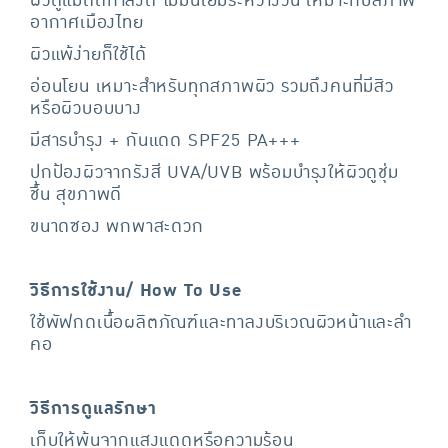
ผิวดูแมตต์กำลังดี ไม่มันเยิ้มระหว่างวัน เหมาะกับสภาพ
อากาศเมืองไทย
ผิวแพ้ง่ายก็ใช้ได้
อ่อนโยน เหมาะสำหรับทุกสภาพผิว รวมถึงคนที่มีสิว
หรือผิวบอบบาง
มีสารบำรุง + กันแดด SPF25 PA+++
ปกป้องผิวจากรังสี UVA/UVB พร้อมบำรุงให้ผิวดูชุ่ม
ชื้น สุขภาพดี
ขนาดซอง พกพาสะดวก
วิธีการใช้งาน/ How To Use
ใช้พัฟกดเนื้อผลิตภัณฑ์และทาลงบริเวณผิวหน้าและลำ
คอ
วิธีการดูแลรักษา
เก็บให้พ้นจากแสงแดดหรือความร้อน