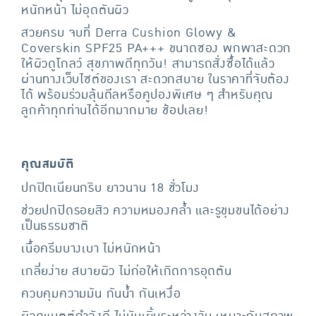
หนักหน้า ไม่อุดตันผิว
สวยครบ จบที่ Derra Cushion Glowy &
Coverskin SPF25 PA+++ ขนาดซอง พกพาสะดวก
ให้ผิวดูโกลว์ สุขภาพดีทุกวัน! สามารถสั่งซื้อได้แล้ว
ผ่านทางเว็บไซต์ของเรา สะดวกสบาย ในราคาที่จับต้อง
ได้ พร้อมร่วมลุ้นดีลหรือคูปองพิเศษ ๆ สำหรับคุณ
ลูกค้าทุกท่านได้อีกมากมาย ช้อปเลย!
คุณสมบัติ
ปกปิดเนียนกริบ ยาวนาน 18 ชั่วโมง
ช่วยปกปิดรอยสิว ความหมองคล้ำ และรูขุมขนได้อย่าง
เป็นธรรมชาติ
เนื้อครีมบางเบา ไม่หนักหน้า
เกลี่ยง่าย สบายผิว ไม่ก่อให้เกิดการอุดตัน
ควบคุมความมัน กันน้ำ กันเหงื่อ