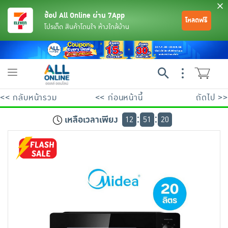
ช้อป All Online ผ่าน 7App
โหลดฟรี
โปรเด็ด สินค้าโดนใจ ห้างใกล้บ้าน
Toggle
navigation
<< กลับหน้ารวม
<< ก่อนหน้านี้
ถัดไป >>
เหลือเวลาเพียง
12
51
20
ย้อนกลับ
ย้อนกลับ
ย้อนกลับ
ย้อนกลับ
ย้อนกลับ
ย้อนกลับ
ย้อนกลับ
ย้อนกลับ
ย้อนกลับ
ย้อนกลับ
ย้อนกลับ
เครื่องดื่มและผงชงดื่ม
มือถือ
พระเครื่อง test pop