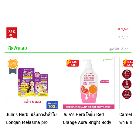
฿ 1,690
23%
฿ 2,190
ดีลฟ้าแลบ
ดูเพิ่มเติม >>
Jula's Herb เซรั่มทาฝ้าลำไย
Jula's Herb โลชั่น Red
Camel เ
Longan Melasma pro
Orange Aura Bright Body
พา 5 กก.
Serum 8 มล. (6ซอง)
Lotion 400 กรัม