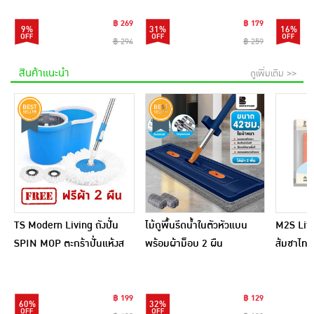
฿ 269
฿ 179
9%
31%
16%
฿ 294
฿ 259
สินค้าแนะนำ
ดูเพิ่มเติม >>
TS Modern Living ถังปั่น
ไม้ถูพื้นรีดน้ำในตัวหัวแบน
M2S Lifes
SPIN MOP ตะกร้าปั่นแห้งส
พร้อมผ้าม็อบ 2 ผืน
ส้มชาไทย
แตนเลสไซส์มินิ รุ่น
CLEANING0019
฿ 199
฿ 129
60%
32%