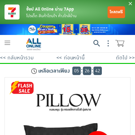
ช้อป All Online ผ่าน 7App
โหลดฟรี
โปรเด็ด สินค้าโดนใจ ห้างใกล้บ้าน
Toggle
navigation
<< กลับหน้ารวม
<< ก่อนหน้านี้
ถัดไป >>
เหลือเวลาเพียง
05
26
41
ย้อนกลับ
ย้อนกลับ
ย้อนกลับ
ย้อนกลับ
ย้อนกลับ
ย้อนกลับ
ย้อนกลับ
ย้อนกลับ
ย้อนกลับ
ย้อนกลับ
ย้อนกลับ
เครื่องดื่มและผงชงดื่ม
มือถือ
พระเครื่อง test pop