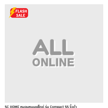
SC HOME หมอนหนุนแพ็กคู่ รุ่น Compact SS ริ้วดำ