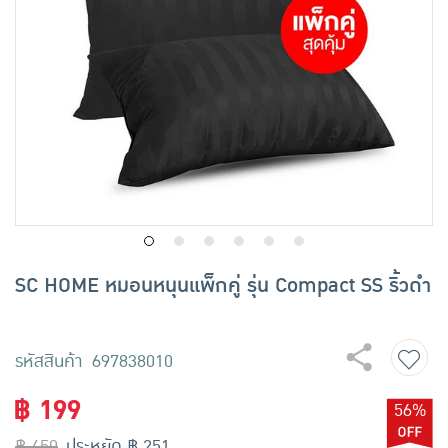
เครื่องปรุงรสและของแห้ง
ขนมขบเคี้ยว และช็อคโกแลต
อาหารสด ผัก ผลไม้และเบเกอรี่
SC HOME หมอนหนุนแพ็กคู่ รุ่น Compact SS ริ้วดำ
รหัสสินค้า 697838010
฿ 199
56%
฿ 450
ประหยัด ฿ 251