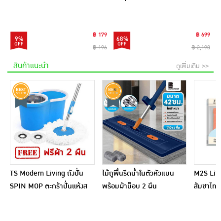
฿ 179
฿ 699
9%
68%
฿ 196
฿ 2,190
สินค้าแนะนำ
ดูเพิ่มเติม >>
TS Modern Living ถังปั่น
ไม้ถูพื้นรีดน้ำในตัวหัวแบน
M2S Lifes
SPIN MOP ตะกร้าปั่นแห้งส
พร้อมผ้าม็อบ 2 ผืน
ส้มชาไทย
แตนเลสไซส์มินิ รุ่น
CLEANING0019